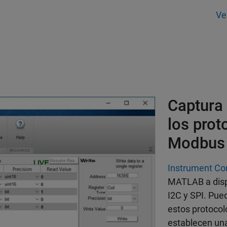
Ve
Captura 
los prot
Modbu
Instrument Co
MATLAB a disp
I2C y SPI. Pued
estos protocol
establecen una