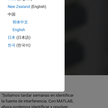
New Zealand
(English)
中国
简体中文
English
日本
(日本語)
한국
(한국어)
"Solíamos tardar semanas en identificar
la fuente de interferencia. Con MATLAB,
ahora podemos identificar y resolver