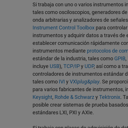
Si trabaja con uno o varios instrumentos 
tales como osciloscopios, generadores de
onda arbitrarias y analizadores de señale
Instrument Control Toolbox
para controlar
instrumentos y adquirir datos a través de 
establecer comunicación rápidamente con
instrumentos mediante
protocolos de co
estándar de la industria, tales como
GPIB
,
incluye
USB
),
TCP/IP
y
UDP
, así como a tr
controladores de instrumentos estándar de
tales como
IVI
y
VXI
plug&play
. Se proporc
para varios fabricantes de instrumentos, i
Keysight
,
Rohde & Schwarz
y
Tektronix
. T
posible crear sistemas de prueba basados
estándares LXI, PXI y AXIe.
Si trabaja con placas de adquisición de da