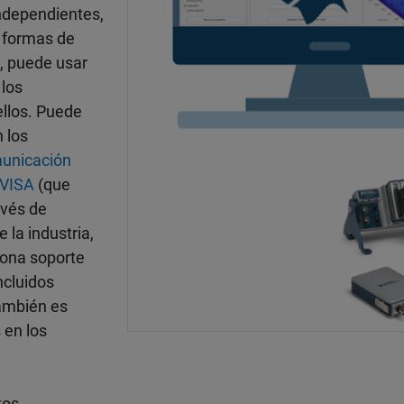
independientes,
 formas de
s, puede usar
 los
ellos. Puede
 los
municación
VISA
(que
avés de
 la industria,
iona soporte
ncluidos
ambién es
 en los
tos