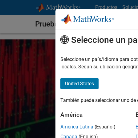
Saltar al contenido
Productos
Soluci
Pruebas y medición
Seleccione un pa
Seleccione un país/idioma para obten
locales. Según su ubicación geogr
United States
También puede seleccionar uno de 
América
América Latina
(Español)
Canada
(English)