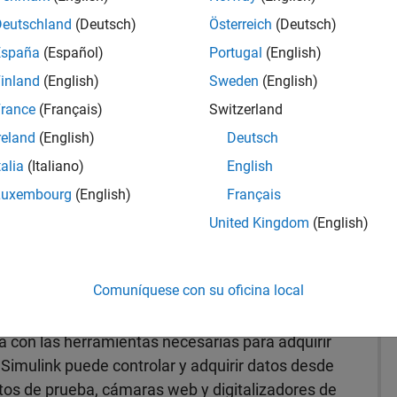
s y medición
Deutschland
(Deutsch)
Österreich
(Deutsch)
España
(Español)
Portugal
(English)
lore datos, y automatice
inland
(English)
Sweden
(English)
rance
(Français)
Switzerland
reland
(English)
Deutsch
talia
(Italiano)
English
uníquese con
Luxembourg
(English)
Français
ventas
United Kingdom
(English)
Comuníquese con su oficina local
 con las herramientas necesarias para adquirir
Simulink puede controlar y adquirir datos desde
tos de prueba, cámaras web y digitalizadores de