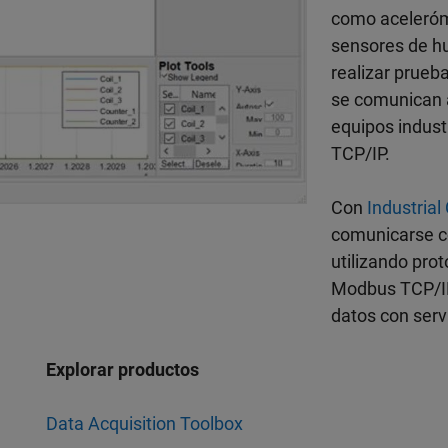
como aceleróm
sensores de h
realizar prue
se comunican a
equipos indus
TCP/IP.
Con
Industria
comunicarse co
utilizando pr
Modbus TCP/IP
datos con serv
Explorar productos
Data Acquisition Toolbox