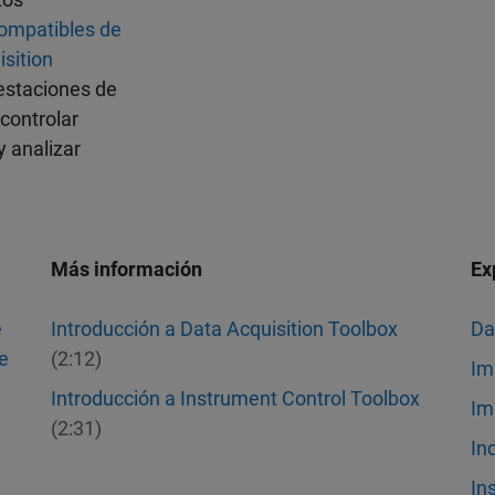
ompatibles de
sition
estaciones de
 controlar
 analizar
Más información
Ex
e
Introducción a Data Acquisition Toolbox
Da
de
(2:12)
Im
Introducción a Instrument Control Toolbox
Im
(2:31)
In
l
In