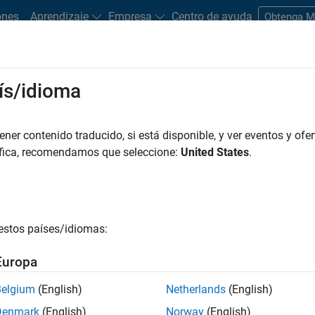
ones
Aprendizaje
Empresa
Centro de ayuda
Obtenga 
ís/idioma
er contenido traducido, si está disponible, y ver eventos y ofer
áfica, recomendamos que seleccione:
United States
.
estos países/idiomas:
Europa
Belgium
(English)
Netherlands
(English)
Denmark
(English)
Norway
(English)