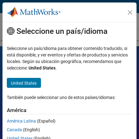
Saltar al contenido
Vídeos
Seleccione un país/idioma
Portal de vídeos
Buscar
Seleccione un país/idioma para obtener contenido traducido, si
está disponible, y ver eventos y ofertas de productos y servicios
locales. Según su ubicación geográfica, recomendamos que
Vídeos de MATLAB y Simulink
seleccione:
United States
.
Explore herramientas, conozca sus aplicaciones y descubra cómo
United States
optimizan la labor de equipos de ingeniería y ciencias.
También puede seleccionar uno de estos países/idiomas:
Buscar
Busca
América
Temas populares:
América Latina
(Español)
Canada
(English)
MATLAB
Simulink
Simscape
Arduino
United States
(English)