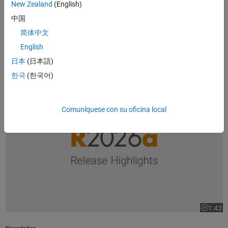
New Zealand
(English)
1:37
Duración
中国
Visión general del producto
简体中文
Introducción a MATLAB
(1:37)
English
日本
(日本語)
Populares
한국
(한국어)
Aspectos destacados de la versión R2026a
Comuníquese con su oficina local
1:43
Duración