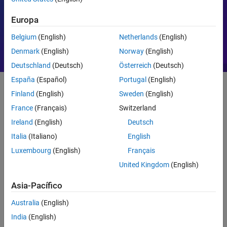
Control de motores
PID
Europa
Belgium
(English)
Netherlands
(English)
Denmark
(English)
Norway
(English)
Deutschland
(Deutsch)
Österreich
(Deutsch)
España
(Español)
Portugal
(English)
Finland
(English)
Sweden
(English)
Introducción
France
(Français)
Switzerland
Ireland
(English)
Deutsch
Introducción a MATLAB
Italia
(Italiano)
English
Luxembourg
(English)
Français
United Kingdom
(English)
Asia-Pacífico
Australia
(English)
India
(English)