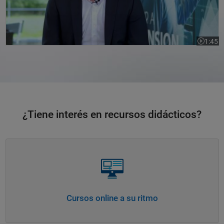
1:45
Duración
¿Tiene interés en recursos didácticos?
Navegación de panel
Cursos online a su ritmo