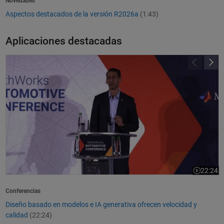
Novedades
Aspectos destacados de la versión R2026a
(1:43)
Aplicaciones destacadas
Diseño basado en modelos e IA generativa ofrecen velocidad y calidad
22:24
Duración 
Conferencias
Diseño basado en modelos e IA generativa ofrecen velocidad y
calidad
(22:24)