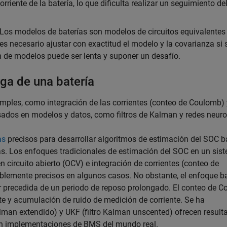
riente de la batería, lo que dificulta realizar un seguimiento de
Los modelos de baterías son modelos de circuitos equivalentes
 es necesario ajustar con exactitud el modelo y la covarianza si 
ón de modelos puede ser lenta y suponer un desafío.
ga de una batería
mples, como integración de las corrientes (conteo de Coulomb) 
asados en modelos y datos, como filtros de Kalman y redes neuro
as
precisos para desarrollar algoritmos de estimación del SOC 
as. Los enfoques tradicionales de estimación del SOC en un sis
n circuito abierto (OCV) e integración de corrientes (conteo de
blemente precisos en algunos casos. No obstante, el enfoque 
ir precedida de un periodo de reposo prolongado. El conteo de 
te y acumulación de ruido de medición de corriente. Se ha
lman extendido) y UKF (filtro Kalman unscented) ofrecen result
n implementaciones de BMS del mundo real.