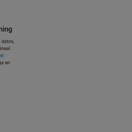
ning
 datos,
ineal.
ed
ga en