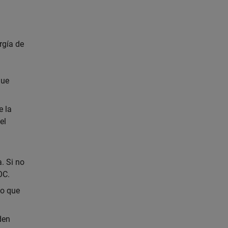
rgía de
que
e la
el
. Si no
OC.
lo que
den