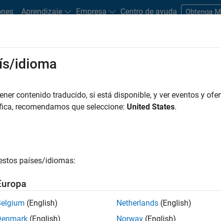
ones
Aprendizaje
Empresa
Centro de ayuda
Obtenga 
ís/idioma
a de una batería
cantidad normalizada entre 0 y 1 que indica el nivel de carga de
er contenido traducido, si está disponible, y ver eventos y ofer
nifica que la batería está completamente cargada, si es 0, la ba
áfica, recomendamos que seleccione:
United States
.
te del indicador de combustible en vehículos con motor de combu
nductores una indicación sobre cuánta energía queda en la bater
estos países/idiomas:
nducción. Conocer el SOC de la batería permite planificar via
 de una batería se puede calcular de esta manera
Europa
=
S
O
C
(
t
0
)
+
1
C
t
o
t
a
l
∫
t
0
t
1
η
i
(
t
)
3600
d
t
Belgium
(English)
Netherlands
(English)
Denmark
(English)
Norway
(English)