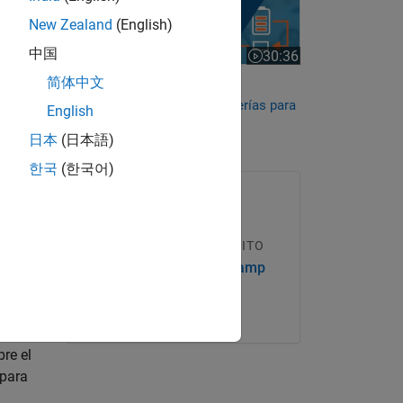
New Zealand
(English)
中国
30:36
Duración del vídeo 30:36
简体中文
Desarrollo de algoritmos de
estimación de estado de baterías para
English
BMS en Simulink
日本
(日本語)
tado de
한국
(한국어)
a
CURSO ONLINE GRATUITO
Simscape Battery Onramp
l uso
Más información
mentar
re el
 para