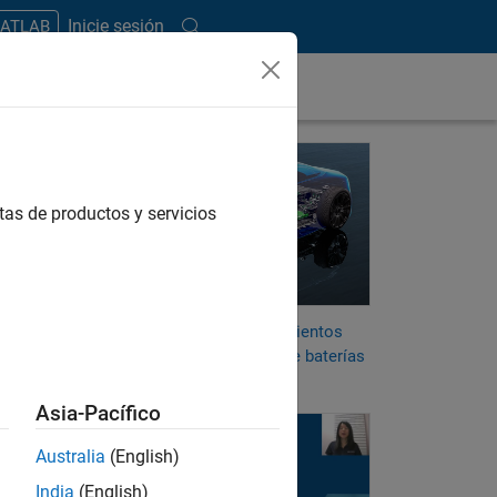
Inicie sesión
MATLAB
 la
tas de productos y servicios
tería
stión
Ponga a prueba sus conocimientos
ía; un
sobre sistemas de gestión de baterías
jes y
Asia-Pacífico
Desarrollo de algoritmos de estimación de estado de
Australia
(English)
India
(English)