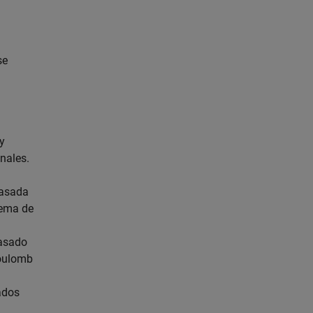
l
se
y
nales.
basada
tema de
basado
Coulomb
ados