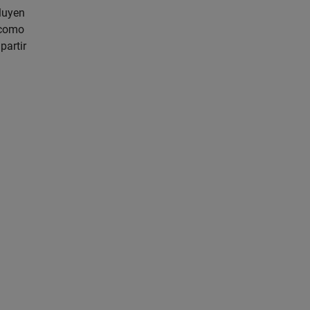
luyen
a como
partir