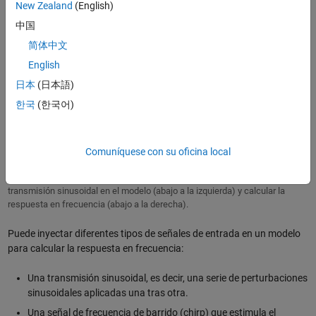
New Zealand
(English)
中国
简体中文
English
日本
(日本語)
한국
(한국어)
Análisis de pequeñas señales para un convertidor boost. El convertidor
Comuníquese con su oficina local
boost se modela en Simscape Electrical y Simulink (arriba). Simulink
Control Design se utiliza para inyectar una señal de perturbación de
transmisión sinusoidal en el modelo (abajo a la izquierda) y calcular la
respuesta en frecuencia (abajo a la derecha).
Puede inyectar diferentes tipos de señales de entrada en un modelo
para calcular la respuesta en frecuencia:
Una transmisión sinusoidal, es decir, una serie de perturbaciones
sinusoidales aplicadas una tras otra.
Una señal de frecuencia de barrido (chirp) que estimula el