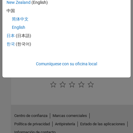
Distribución binomial negativa
New Zealand
(English)
Ajuste los parámetros de la distribución binomial negativa a los
中国
datos, evalúe la distribución o su inversa, genere muestras
简体中文
pseudoaleatorias
English
Distribución de Poisson
Ajuste, evalúe y genere muestras aleatorias a partir de una
日本
(日本語)
distribución de Poisson
한국
(한국어)
Distribución uniforme (discreta)
Evalúe la distribución uniforme discreta o su inversa, genere
muestras pseudoaleatorias
Comuníquese con su oficina local
¿Qué tan útil fue esta traducción?
Centro de confianza
Marcas comerciales
Política de privacidad
Antipiratería
Estado de las aplicaciones
Información de contacto