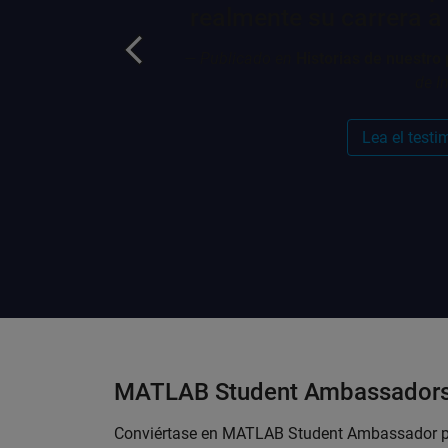
realmente su carrera a
— Publicado en
Historias de nuestro
de I
Lea el test
MATLAB Student Ambassador
Conviértase en MATLAB Student Ambassador p