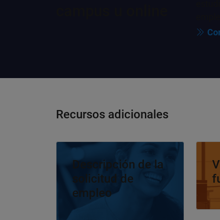
estudi
campus u online
emple
Con
Recursos adicionales
Navegación de panel
Navega
Descripción de la
V
solicitud de
f
empleo