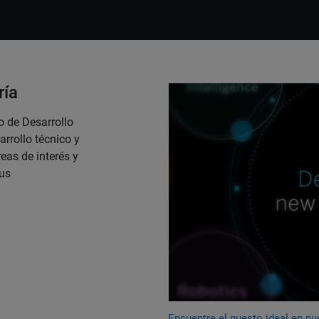
ría
Encuentre el puesto ideal en 
o de Desarrollo
rrollo técnico y
eas de interés y
sus
Encuentre el puesto ideal en n