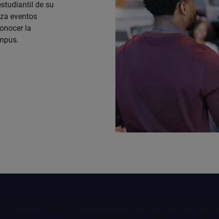
studiantil de su
iza eventos
conocer la
ampus.
 interés en nuestras ofertas laborales para recién gradu