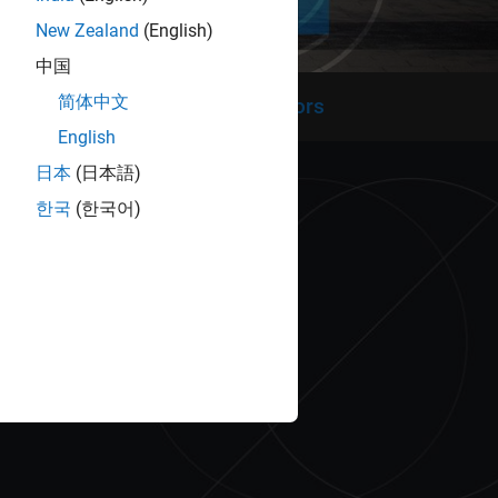
New Zealand
(English)
中国
简体中文
MATLAB Student Ambassadors
English
日本
(日本語)
한국
(한국어)
AB y Simulink.
 y comunidad usuaria. Y formará
ar y desarrollar sus intereses.
ertas laborales a tiempo completo
 profesional.