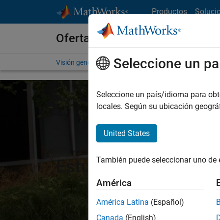
Saltar al contenido
Productos
Soluci
Ofertas de empleo en MathWo
Seleccione un pa
Visión general
Búsqueda de empleo
Oficinas local
Seleccione un país/idioma para obten
locales. Según su ubicación geogr
United States
También puede seleccionar uno de 
Estudiantes y nuevas
América
América Latina
(Español)
Canada
(English)