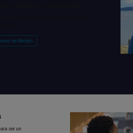
 sus objetivos personales.
 personal
por Miriam, Grupo de Desarrollo
ngeniería
imonio de Miriam
s
ara ser un