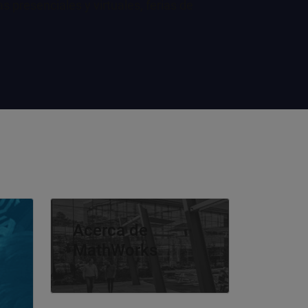
 presenciales y virtuales, ferias de
Navegación de panel
Acerca de
MathWorks