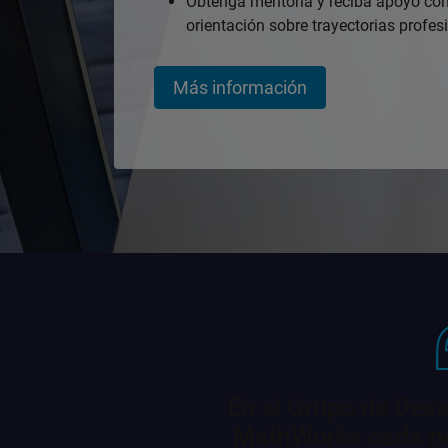
Obtenga mentoría y reciba apoyo co
orientación sobre trayectorias profes
Más información
En el Grupo de Desa
MathWorks cada pe