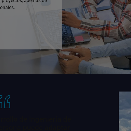
n proyectos, además de
ionales.
rrollo de Ingeniería de
rsona puede adaptar