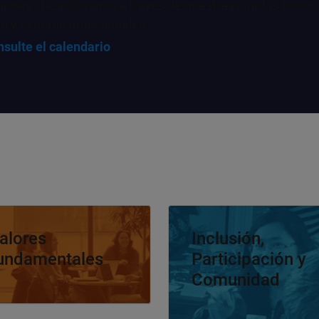
antes? Descúbranos a través de nuestras charlas técnicas
o y eventos profesionales.
sulte el calendario
ción de panel
Navegación de panel
alores
Inclusión,
undamentales
Participación y
Comunidad