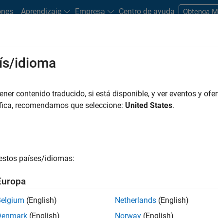
ones
Aprendizaje
Empresa
Centro de ayuda
Obtenga 
rks
ís/idioma
es
Estudiantes y nuevas carreras
Recursos
Cuenta de empleo
er contenido traducido, si está disponible, y ver eventos y ofer
áfica, recomendamos que seleccione:
United States
.
estos países/idiomas:
 carreras
Europa
Belgium
(English)
Netherlands
(English)
Denmark
(English)
Norway
(English)