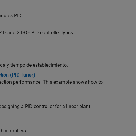
adores PID.
ID and 2-DOF PID controller types.
a
ida y tiempo de establecimiento.
tion (PID Tuner)
ejection performance. This example shows how to
esigning a PID controller for a linear plant
 controllers.