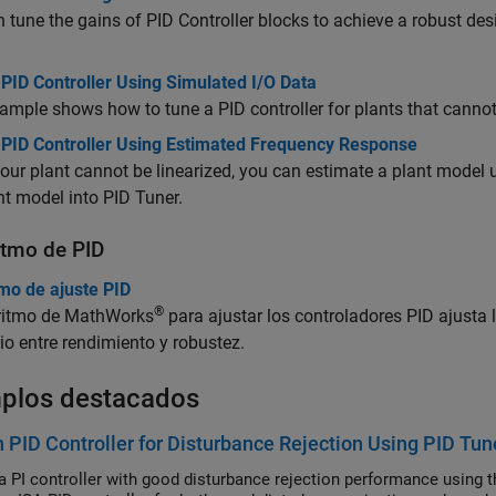
 tune the gains of
PID Controller
blocks to achieve a robust des
PID Controller Using Simulated I/O Data
ample shows how to tune a PID controller for plants that cannot 
 PID Controller Using Estimated Frequency Response
ur plant cannot be linearized, you can estimate a plant model
nt model into PID Tuner.
itmo de PID
mo de ajuste PID
®
oritmo de MathWorks
para ajustar los controladores PID ajusta
rio entre rendimiento y robustez.
plos destacados
 PID Controller for Disturbance Rejection Using PID Tun
a PI controller with good disturbance rejection performance using