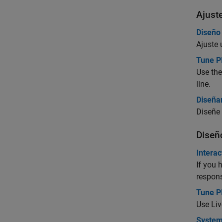
Ajust
Diseño
Ajuste
Tune P
Use the
line.
Diseñar
Diseñe 
Diseñ
Intera
If you 
respons
Tune PI
Use Liv
System 