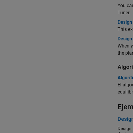
You can
Tuner.
Design 
This ex
Design
When yo
the pla
Algor
Algorit
El alg
equilib
Ejem
Design
Design 