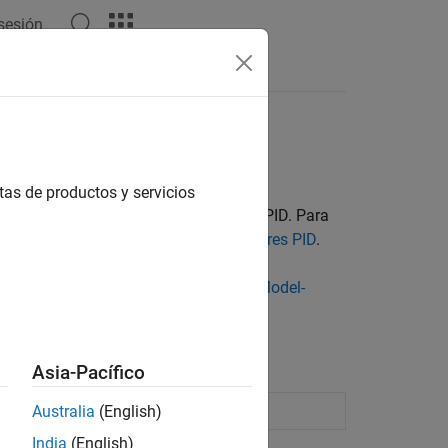
 sesión
Respuestas
tas de productos y servicios
andos para ajustar los controladores PID. Para
a herramienta de diseño de controladores PID
.
®
ID en modelos de Simulink
, consulte
Model-
Asia-Pacífico
Australia
(English)
India
(English)