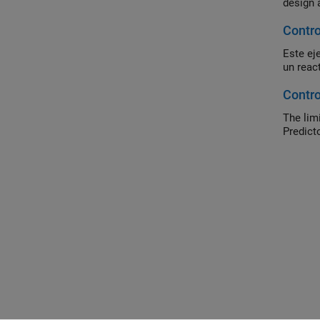
design 
Contro
Este ej
un reac
Contro
The lim
Predicto