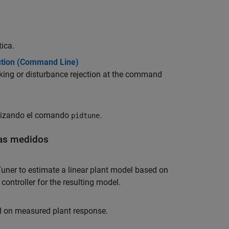
ica.
ection (Command Line)
ing or disturbance rejection at the command
ilizando el comando
.
pidtune
tas medidos
Tuner to estimate a linear plant model based on
ontroller for the resulting model.
ed on measured plant response.