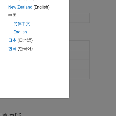
New Zealand
(English)
中国
in the Live Editor
简体中文
English
日本
(日本語)
 de planta lineal
한국
(한국어)
e
 systems with PID controllers
ladores PID.