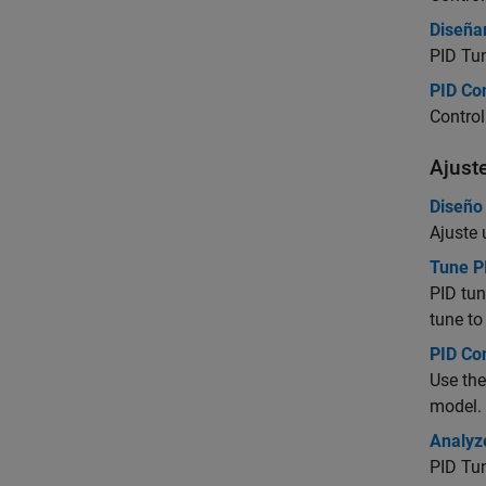
Diseña
PID Tun
PID Con
Control
Ajuste
Diseño 
Ajuste 
Tune PI
PID tun
tune to
PID Con
Use the
model.
Analyz
PID Tun