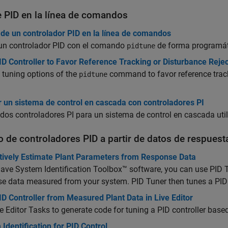
e PID en la línea de comandos
 de un controlador PID en la línea de comandos
 un controlador PID con el comando
de forma programát
pidtune
ID Controller to Favor Reference Tracking or Disturbance Rej
 tuning options of the
command to favor reference track
pidtune
 un sistema de control en cascada con controladores PI
dos controladores PI para un sistema de control en cascada ut
o de controladores PID a partir de datos de respues
ctively Estimate Plant Parameters from Response Data
have System Identification Toolbox™ software, you can use PID 
e data measured from your system. PID Tuner then tunes a PID c
D Controller from Measured Plant Data in Live Editor
e Editor Tasks to generate code for tuning a PID controller bas
Identification for PID Control