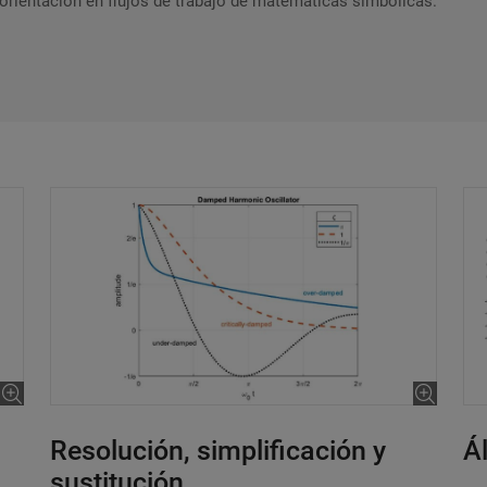
orientación en flujos de trabajo de matemáticas simbólicas.
el vídeo 2:28
Ál
Resolución, simplificación y
sustitución