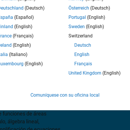
Deutschland
(Deutsch)
Österreich
(Deutsch)
Consulte precios
España
(Español)
Portugal
(English)
inland
(English)
Sweden
(English)
rance
(Français)
Switzerland
reland
(English)
Deutsch
talia
(Italiano)
English
Luxembourg
(English)
Français
United Kingdom
(English)
nes para resolver,
uaciones de matemáticas
tir código de
Comuníquese con su oficina local
Editor, puede obtener
lujos de trabajo de
e funciones de áreas
o, álgebra lineal,
implificación de ecuaciones