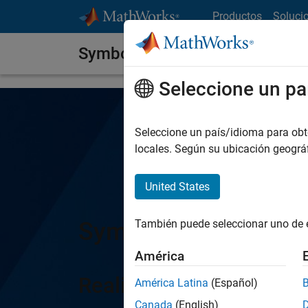
Saltar al contenido
Productos
Soluci
Symbolic Math Toolbox
Seleccione un pa
Seleccione un país/idioma para obten
locales. Según su ubicación geogr
United States
Symbolic Math Tool
También puede seleccionar uno de 
América
Realice cálculos de ma
América Latina
(Español)
Canada
(English)