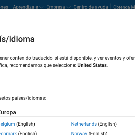
ones
Aprendizaje
Empresa
Centro de ayuda
Obtenga 
ís/idioma
er contenido traducido, si está disponible, y ver eventos y ofer
áfica, recomendamos que seleccione:
United States
.
box
estos países/idiomas:
Europa
temáticas simbólicas
Belgium
(English)
Netherlands
(English)
Denmark
(English)
Norway
(English)