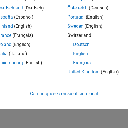
Deutschland
(Deutsch)
Österreich
(Deutsch)
España
(Español)
Portugal
(English)
inland
(English)
Sweden
(English)
rance
(Français)
Switzerland
reland
(English)
Deutsch
talia
(Italiano)
English
Luxembourg
(English)
Français
United Kingdom
(English)
Comuníquese con su oficina local