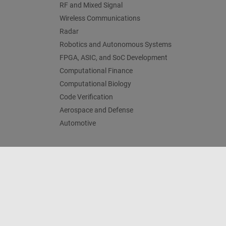
RF and Mixed Signal
Wireless Communications
Radar
Robotics and Autonomous Systems
FPGA, ASIC, and SoC Development
Computational Finance
Computational Biology
Code Verification
Aerospace and Defense
Automotive
Centro de confianza
Marcas comerciales
Política de p
© 1994-2026 The MathWorks, Inc.