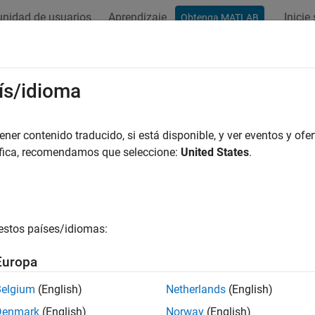
nidad de usuarios
Aprendizaje
Inicie
Obtenga MATLAB
ation
Examples
Functions
Apps
Vídeos
Respues
enna Toolbox Release Notes
ís/idioma
ports
|
Bug Fixes
expand al
er contenido traducido, si está disponible, y ver eventos y ofer
áfica, recomendamos que seleccione:
United States
.
se Range:
to
ng Release
Ending Release
to
Incompatibilities
Highlights
estos países/idiomas:
Europa
lter: Antenna Toolbox Release Notes
Belgium
(English)
Netherlands
(English)
How useful was this informat
Denmark
(English)
Norway
(English)