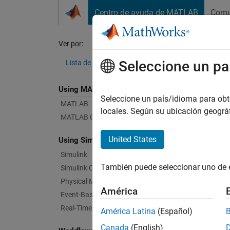
Saltar al contenido
Centro de ayuda de MATLAB
Comu
Document
Ver por:
Categoría
Ant
Seleccione un pa
Lista de productos
Using MATLAB
Bug Re
Seleccione un país/idioma para obten
MATLAB
locales. Según su ubicación geogr
MATLAB Copilot
|
Relea
United States
Using Simulink
Simulink
Starti
También puede seleccionar uno de 
Simulink Copilot
Physical Modeling
América
Text Fi
Event-Based Modeling
Real-Time Simulation and Testing
América Latina
(Español)
Canada
(English)