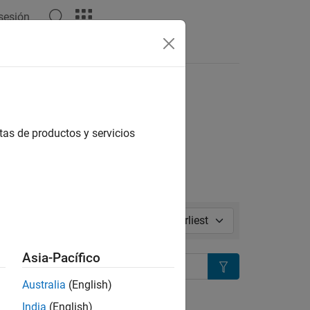
 sesión
tas
l in page
tas de productos y servicios
Sort by:
Asia-Pacífico
Search
Australia
(English)
ion?
India
(English)