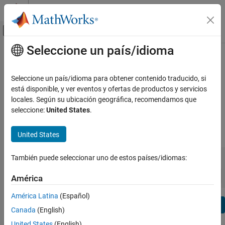
Saltar al contenido
Centro de ayuda de MATLAB
Mostrar/ocultar menú de navegación
Seleccione un país/idioma
Contenido principal
Ver por:
Categoría
MATLAB Production Server Release
Lista de productos
Notes
Seleccione un país/idioma para obtener contenido traducido, si
está disponible, y ver eventos y ofertas de productos y servicios
Using MATLAB
locales. Según su ubicación geográfica, recomendamos que
Bug Reports
|
Bug Fixes
expand all in page
MATLAB
seleccione:
United States
.
MATLAB Copilot
|
Release Range:
to
United States
Using Simulink
Simulink
Starting Release
Ending Release
También puede seleccionar uno de estos países/idiomas:
Incompatibilities
Highlights
to
Simulink Copilot
Sort by:
América
Physical Modeling
Event-Based Modeling
América Latina
(Español)
Text Filter: MATLAB Production Server Release Notes
Real-Time Simulation and Testing
Se
Canada
(English)
How useful was this information?
Workflows
United States
(English)