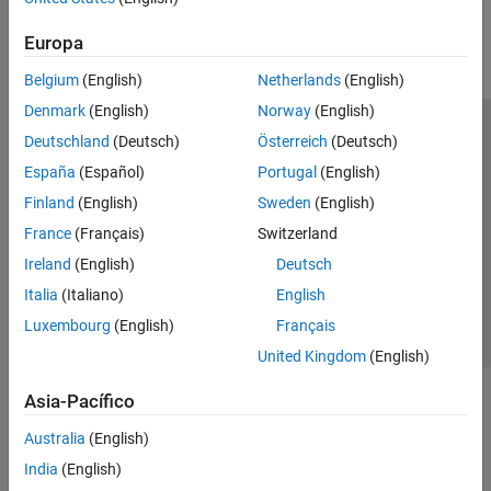
Parallel Computing
Europa
Reporting and Database Access
Systems Engineering
Belgium
(English)
Netherlands
(English)
Code Generation
Denmark
(English)
Norway
(English)
Application Deployment
Centro de confianza
Marcas comerciales
Deutschland
(Deutsch)
Österreich
(Deutsch)
Verification, Validation, and Test
Política de privacidad
Antipiratería
Estado de las aplicaciones
España
(Español)
Portugal
(English)
Cloud Capabilities
Información de contacto
Finland
(English)
Sweden
(English)
Teaching and Learning
© 1994-2026 The MathWorks, Inc.
France
(Français)
Switzerland
Applications
Ireland
(English)
Deutsch
AI and Statistics
Seleccione un
España
Italia
(Italiano)
English
Mathematics and Optimization
Luxembourg
(English)
Français
Signal Processing
United Kingdom
(English)
Image Processing and Computer Vision
Control Systems
Asia-Pacífico
Test and Measurement
Australia
(English)
RF and Mixed Signal
Wireless Communications
India
(English)