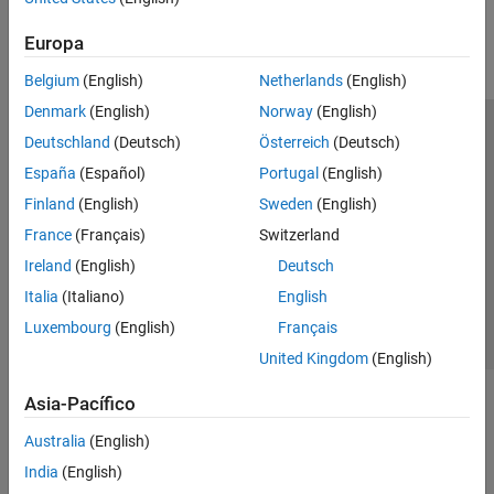
Parallel Computing
Europa
Reporting and Database Access
Systems Engineering
Belgium
(English)
Netherlands
(English)
Code Generation
Denmark
(English)
Norway
(English)
Application Deployment
Centro de confianza
Marcas comerciales
Deutschland
(Deutsch)
Österreich
(Deutsch)
Verification, Validation, and Test
Política de privacidad
Antipiratería
Estado de las aplicaciones
España
(Español)
Portugal
(English)
Cloud Capabilities
Información de contacto
Finland
(English)
Sweden
(English)
Teaching and Learning
© 1994-2026 The MathWorks, Inc.
France
(Français)
Switzerland
Applications
Ireland
(English)
Deutsch
AI and Statistics
Seleccione un
España
Italia
(Italiano)
English
Mathematics and Optimization
Luxembourg
(English)
Français
Signal Processing
United Kingdom
(English)
Image Processing and Computer Vision
Control Systems
Asia-Pacífico
Test and Measurement
Australia
(English)
RF and Mixed Signal
Wireless Communications
India
(English)