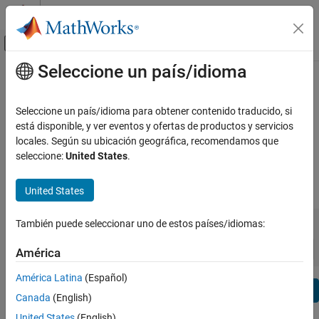
Saltar al contenido
Centro de ayuda de MATLAB
Mostrar/ocultar menú de navegación
Seleccione un país/idioma
Contenido principal
Ver por:
Categoría
Simulink Control Design Release
Lista de productos
Notes
Seleccione un país/idioma para obtener contenido traducido, si
está disponible, y ver eventos y ofertas de productos y servicios
Using MATLAB
locales. Según su ubicación geográfica, recomendamos que
Bug Reports
|
Bug Fixes
expand all in page
MATLAB
seleccione:
United States
.
MATLAB Copilot
|
Release Range:
to
United States
Using Simulink
Simulink
Starting Release
Ending Release
También puede seleccionar uno de estos países/idiomas:
Incompatibilities
Highlights
to
Simulink Copilot
Sort by:
América
Physical Modeling
Event-Based Modeling
América Latina
(Español)
Text Filter: Simulink Control Design Release Notes
Real-Time Simulation and Testing
Se
Canada
(English)
How useful was this information?
Workflows
United States
(English)