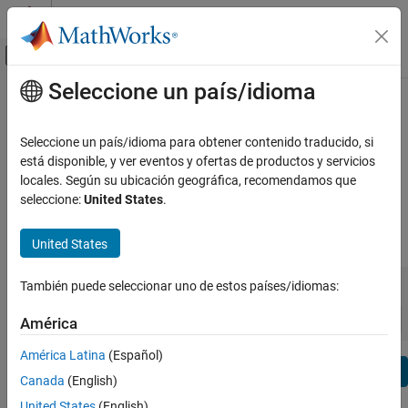
Saltar al contenido
Centro de ayuda de MATLAB
Mostrar/ocultar menú de navegación
Seleccione un país/idioma
Contenido principal
Ver por:
Categoría
Reinforcement Learning Toolbox
Lista de productos
Release Notes
Seleccione un país/idioma para obtener contenido traducido, si
está disponible, y ver eventos y ofertas de productos y servicios
Using MATLAB
locales. Según su ubicación geográfica, recomendamos que
Bug Reports
|
Bug Fixes
expand all in page
MATLAB
seleccione:
United States
.
MATLAB Copilot
|
Release Range:
to
United States
Using Simulink
Simulink
Starting Release
Ending Release
También puede seleccionar uno de estos países/idiomas:
Incompatibilities
Highlights
to
Simulink Copilot
Sort by:
América
Physical Modeling
Event-Based Modeling
América Latina
(Español)
Text Filter: Reinforcement Learning Toolbox Release Notes
Real-Time Simulation and Testing
Se
Canada
(English)
How useful was this information?
Workflows
United States
(English)