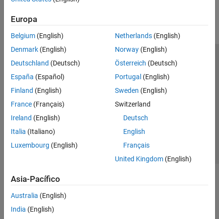
Parallel Computing
Europa
Reporting and Database Access
Systems Engineering
Belgium
(English)
Netherlands
(English)
Code Generation
Denmark
(English)
Norway
(English)
Application Deployment
Centro de confianza
Marcas comerciales
Deutschland
(Deutsch)
Österreich
(Deutsch)
Verification, Validation, and Test
Política de privacidad
Antipiratería
Estado de las aplicaciones
España
(Español)
Portugal
(English)
Cloud Capabilities
Información de contacto
Finland
(English)
Sweden
(English)
Teaching and Learning
© 1994-2026 The MathWorks, Inc.
France
(Français)
Switzerland
Applications
Ireland
(English)
Deutsch
AI and Statistics
Seleccione un
España
Italia
(Italiano)
English
Mathematics and Optimization
Luxembourg
(English)
Français
Signal Processing
United Kingdom
(English)
Image Processing and Computer Vision
Control Systems
Asia-Pacífico
Test and Measurement
Australia
(English)
RF and Mixed Signal
Wireless Communications
India
(English)