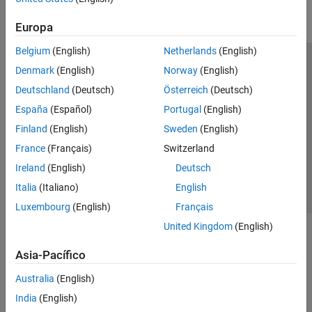
Parallel Computing
Europa
Reporting and Database Access
Systems Engineering
Belgium
(English)
Netherlands
(English)
Code Generation
Centro de confianza
Marcas comerciales
Denmark
(English)
Norway
(English)
Application Deployment
Política de privacidad
Antipiratería
Estado de las aplicaciones
Deutschland
(Deutsch)
Österreich
(Deutsch)
Verification, Validation, and Test
Información de contacto
España
(Español)
Portugal
(English)
Cloud Capabilities
© 1994-2026 The MathWorks, Inc.
Finland
(English)
Sweden
(English)
Teaching and Learning
France
(Français)
Switzerland
Applications
Seleccione un
España
Ireland
(English)
Deutsch
AI and Statistics
Italia
(Italiano)
English
Mathematics and Optimization
Luxembourg
(English)
Français
Signal Processing
United Kingdom
(English)
Image Processing and Computer Vision
Control Systems
Asia-Pacífico
Test and Measurement
Australia
(English)
RF and Mixed Signal
Wireless Communications
India
(English)