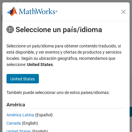
Saltar al contenido
Centro de ayuda de MATLAB
Mostrar/ocultar menú de navegación
Seleccione un país/idioma
Contenido principal
Ver por:
Categoría
SimBiology Release Notes
Lista de productos
Seleccione un país/idioma para obtener contenido traducido, si
Bug Reports
|
Bug Fixes
expand all in page
está disponible, y ver eventos y ofertas de productos y servicios
Using MATLAB
locales. Según su ubicación geográfica, recomendamos que
MATLAB
seleccione:
United States
.
|
Release Range:
to
MATLAB Copilot
United States
Starting Release
Ending Release
Using Simulink
Incompatibilities
Highlights
to
Simulink
Sort by:
También puede seleccionar uno de estos países/idiomas:
Simulink Copilot
América
Physical Modeling
Text Filter: SimBiology Release Notes
Event-Based Modeling
Se
América Latina
(Español)
Real-Time Simulation and Testing
How useful was this information?
Canada
(English)
Workflows
United States
(English)