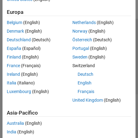
Parallel Computing
Europa
Reporting and Database Access
Systems Engineering
Belgium
(English)
Netherlands
(English)
Code Generation
Centro de confianza
Marcas comerciales
Denmark
(English)
Norway
(English)
Application Deployment
Política de privacidad
Antipiratería
Estado de las aplicaciones
Deutschland
(Deutsch)
Österreich
(Deutsch)
Verification, Validation, and Test
Información de contacto
España
(Español)
Portugal
(English)
Cloud Capabilities
© 1994-2026 The MathWorks, Inc.
Finland
(English)
Sweden
(English)
Teaching and Learning
France
(Français)
Switzerland
Applications
Seleccione un
España
Ireland
(English)
Deutsch
AI and Statistics
Italia
(Italiano)
English
Mathematics and Optimization
Luxembourg
(English)
Français
Signal Processing
United Kingdom
(English)
Image Processing and Computer Vision
Control Systems
Asia-Pacífico
Test and Measurement
Australia
(English)
RF and Mixed Signal
Wireless Communications
India
(English)