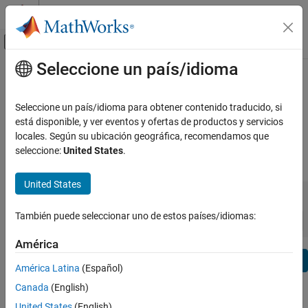
Saltar al contenido
Centro de ayuda de MATLAB
Mostrar/ocultar menú de navegación
Seleccione un país/idioma
Contenido principal
Ver por:
Categoría
Wavelet Toolbox Release Notes
Lista de productos
Seleccione un país/idioma para obtener contenido traducido, si
Bug Reports
|
Bug Fixes
expand all in page
está disponible, y ver eventos y ofertas de productos y servicios
Using MATLAB
locales. Según su ubicación geográfica, recomendamos que
MATLAB
seleccione:
United States
.
|
Release Range:
to
MATLAB Copilot
United States
Starting Release
Ending Release
Using Simulink
Incompatibilities
Highlights
to
Simulink
Sort by:
También puede seleccionar uno de estos países/idiomas:
Simulink Copilot
América
Physical Modeling
Text Filter: Wavelet Toolbox Release Notes
Event-Based Modeling
Se
América Latina
(Español)
Real-Time Simulation and Testing
How useful was this information?
Canada
(English)
Workflows
United States
(English)