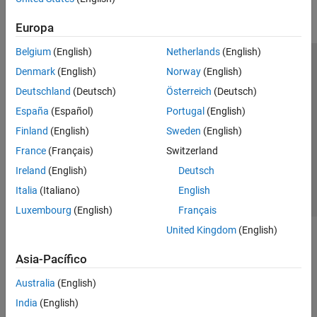
Parallel Computing
Europa
Reporting and Database Access
Systems Engineering
Belgium
(English)
Netherlands
(English)
Code Generation
Centro de confianza
Marcas comerciales
Denmark
(English)
Norway
(English)
Application Deployment
Política de privacidad
Antipiratería
Estado de las aplicaciones
Deutschland
(Deutsch)
Österreich
(Deutsch)
Verification, Validation, and Test
Información de contacto
España
(Español)
Portugal
(English)
Cloud Capabilities
© 1994-2026 The MathWorks, Inc.
Finland
(English)
Sweden
(English)
Teaching and Learning
France
(Français)
Switzerland
Applications
Seleccione un
España
Ireland
(English)
Deutsch
AI and Statistics
Italia
(Italiano)
English
Mathematics and Optimization
Luxembourg
(English)
Français
Signal Processing
United Kingdom
(English)
Image Processing and Computer Vision
Control Systems
Asia-Pacífico
Test and Measurement
Australia
(English)
RF and Mixed Signal
Wireless Communications
India
(English)