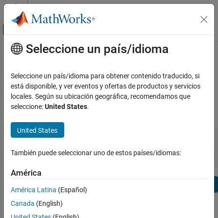
Saltar al contenido
Centro de ayuda de MATLAB
Mostrar/ocultar menú de navegación
Seleccione un país/idioma
Contenido principal
Ver por:
Categoría
DDS Blockset Release Notes
Lista de productos
Seleccione un país/idioma para obtener contenido traducido, si
Bug Reports
|
Bug Fixes
expand all in page
está disponible, y ver eventos y ofertas de productos y servicios
Using MATLAB
locales. Según su ubicación geográfica, recomendamos que
MATLAB
seleccione:
United States
.
|
Release Range:
to
MATLAB Copilot
United States
Starting Release
Ending Release
Using Simulink
Incompatibilities
Highlights
to
Simulink
Sort by:
También puede seleccionar uno de estos países/idiomas:
Simulink Copilot
América
Physical Modeling
Text Filter: DDS Blockset Release Notes
Event-Based Modeling
Se
América Latina
(Español)
Real-Time Simulation and Testing
How useful was this information?
Canada
(English)
Workflows
United States
(English)