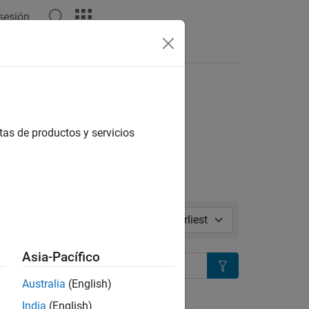
 sesión
Respuestas
l in page
tas de productos y servicios
Sort by:
Asia-Pacífico
Search
Australia
(English)
ion?
India
(English)