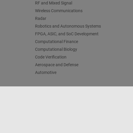
RF and Mixed Signal
Wireless Communications
Radar
Robotics and Autonomous Systems
FPGA, ASIC, and SoC Development
Computational Finance
Computational Biology
Code Verification
Aerospace and Defense
Automotive
Centro de confianza
Marcas comerciales
Política de p
© 1994-2026 The MathWorks, Inc.