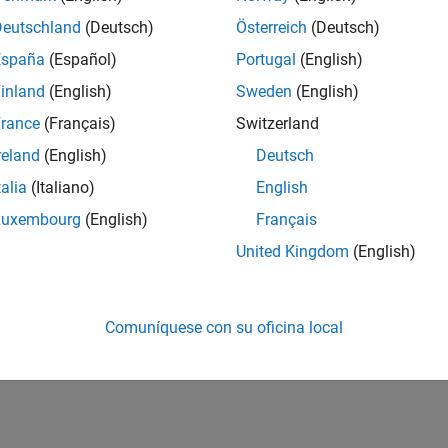
Deutschland
(Deutsch)
Österreich
(Deutsch)
España
(Español)
Portugal
(English)
inland
(English)
Sweden
(English)
rance
(Français)
Switzerland
reland
(English)
Deutsch
talia
(Italiano)
English
Luxembourg
(English)
Français
United Kingdom
(English)
Comuníquese con su oficina local