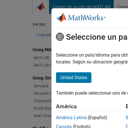
Saltar al contenido
Centro de ayuda de MATLAB
Comu
Document
Ver por:
Categoría
Dat
Seleccione un pa
Lista de productos
Using MATLAB
Bug Re
Seleccione un país/idioma para obten
MATLAB
locales. Según su ubicación geogr
MATLAB Copilot
|
Relea
United States
Using Simulink
Simulink
Starti
También puede seleccionar uno de 
Simulink Copilot
Physical Modeling
América
Text Fi
Event-Based Modeling
Real-Time Simulation and Testing
América Latina
(Español)
Canada
(English)