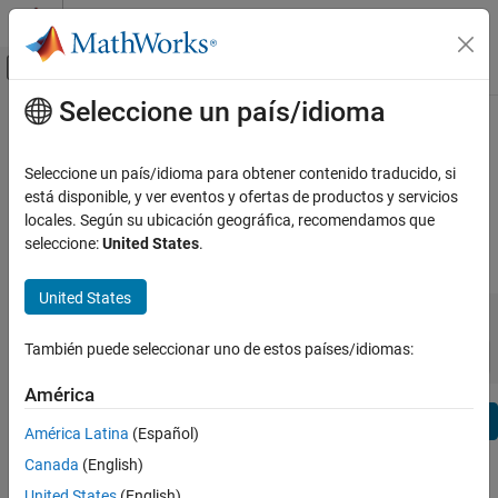
Saltar al contenido
Centro de ayuda de MATLAB
Mostrar/ocultar menú de navegación
Seleccione un país/idioma
Contenido principal
Ver por:
Categoría
Polyspace Copilot Release Notes
Lista de productos
Seleccione un país/idioma para obtener contenido traducido, si
Bug Reports
|
Bug Fixes
expand all in page
está disponible, y ver eventos y ofertas de productos y servicios
Using MATLAB
locales. Según su ubicación geográfica, recomendamos que
MATLAB
seleccione:
United States
.
|
Release Range:
to
MATLAB Copilot
United States
Starting Release
Ending Release
Using Simulink
Incompatibilities
Highlights
to
Simulink
Sort by:
También puede seleccionar uno de estos países/idiomas:
Simulink Copilot
América
Physical Modeling
Text Filter: Polyspace Copilot Release Notes
Event-Based Modeling
Se
América Latina
(Español)
Real-Time Simulation and Testing
How useful was this information?
Canada
(English)
Workflows
United States
(English)