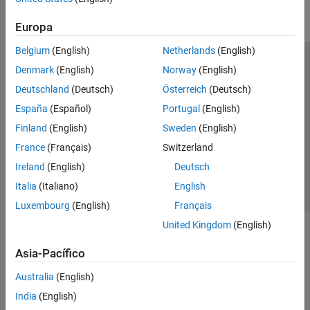
Parallel Computing
Europa
Reporting and Database Access
Systems Engineering
Belgium
(English)
Netherlands
(English)
Code Generation
Centro de confianza
Marcas comerciales
Denmark
(English)
Norway
(English)
Application Deployment
Política de privacidad
Antipiratería
Estado de las aplicaciones
Deutschland
(Deutsch)
Österreich
(Deutsch)
Verification, Validation, and Test
Información de contacto
España
(Español)
Portugal
(English)
Cloud Capabilities
© 1994-2026 The MathWorks, Inc.
Finland
(English)
Sweden
(English)
Teaching and Learning
France
(Français)
Switzerland
Applications
Seleccione un
España
Ireland
(English)
Deutsch
AI and Statistics
Italia
(Italiano)
English
Mathematics and Optimization
Luxembourg
(English)
Français
Signal Processing
United Kingdom
(English)
Image Processing and Computer Vision
Control Systems
Asia-Pacífico
Test and Measurement
Australia
(English)
RF and Mixed Signal
Wireless Communications
India
(English)