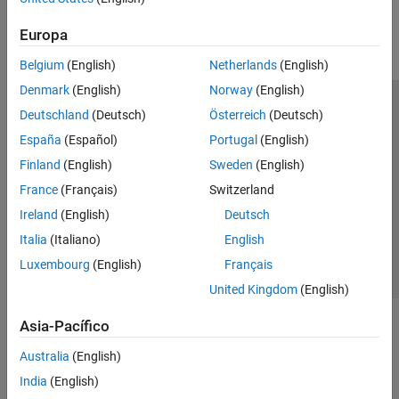
Parallel Computing
Europa
Reporting and Database Access
Systems Engineering
Belgium
(English)
Netherlands
(English)
Code Generation
Denmark
(English)
Norway
(English)
Application Deployment
Centro de confianza
Marcas comerciales
Deutschland
(Deutsch)
Österreich
(Deutsch)
Verification, Validation, and Test
Política de privacidad
Antipiratería
Estado de las aplicaciones
España
(Español)
Portugal
(English)
Cloud Capabilities
Información de contacto
Finland
(English)
Sweden
(English)
Teaching and Learning
© 1994-2026 The MathWorks, Inc.
France
(Français)
Switzerland
Applications
Ireland
(English)
Deutsch
AI and Statistics
Seleccione un
España
Italia
(Italiano)
English
Mathematics and Optimization
Luxembourg
(English)
Français
Signal Processing
United Kingdom
(English)
Image Processing and Computer Vision
Control Systems
Asia-Pacífico
Test and Measurement
Australia
(English)
RF and Mixed Signal
Wireless Communications
India
(English)