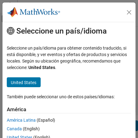
Saltar al contenido
Centro de ayuda de MATLAB
Mostrar/ocultar menú de navegación
Seleccione un país/idioma
Contenido principal
Ver por:
Categoría
Model-Based Calibration Toolbox
Lista de productos
Release Notes
Seleccione un país/idioma para obtener contenido traducido, si
está disponible, y ver eventos y ofertas de productos y servicios
Using MATLAB
locales. Según su ubicación geográfica, recomendamos que
Bug Reports
|
Bug Fixes
expand all in page
MATLAB
seleccione:
United States
.
MATLAB Copilot
|
Release Range:
to
United States
Using Simulink
Simulink
Starting Release
Ending Release
También puede seleccionar uno de estos países/idiomas:
Incompatibilities
Highlights
to
Simulink Copilot
Sort by:
América
Physical Modeling
Event-Based Modeling
América Latina
(Español)
Text Filter: Model-Based Calibration Toolbox Release Notes
Real-Time Simulation and Testing
Se
Canada
(English)
How useful was this information?
Workflows
United States
(English)