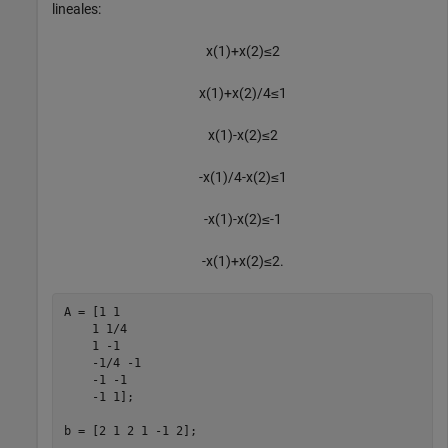
lineales:
x
(
1
)
+
x
(
2
)
≤
2
x
(
1
)
+
x
(
2
)
/
4
≤
1
x
(
1
)
-
x
(
2
)
≤
2
-
x
(
1
)
/
4
-
x
(
2
)
≤
1
-
x
(
1
)
-
x
(
2
)
≤
-
1
-
x
(
1
)
+
x
(
2
)
≤
2
.
A = [1 1

    1 1/4

    1 -1

    -1/4 -1

    -1 -1

    -1 1];

b = [2 1 2 1 -1 2];