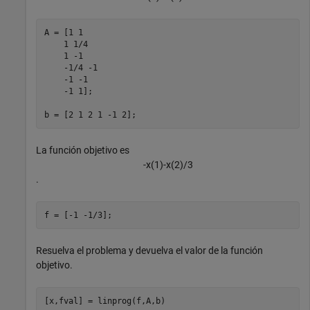
A = [1 1

    1 1/4

    1 -1

    -1/4 -1

    -1 -1

    -1 1];

b = [2 1 2 1 -1 2];
La función objetivo es
-
x
(
1
)
-
x
(
2
)
/
3
.
f = [-1 -1/3];
Resuelva el problema y devuelva el valor de la función
objetivo.
[x,fval] = linprog(f,A,b)