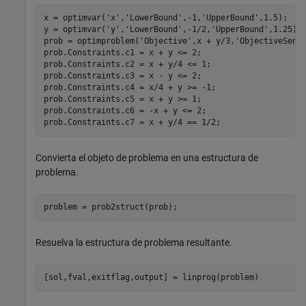
x = optimvar(
'x'
,
'LowerBound'
,-1,
'UpperBound'
,1.5);

y = optimvar(
'y'
,
'LowerBound'
,-1/2,
'UpperBound'
,1.25);

prob = optimproblem(
'Objective'
,x + y/3,
'ObjectiveSens
prob.Constraints.c1 = x + y <= 2;

prob.Constraints.c2 = x + y/4 <= 1;

prob.Constraints.c3 = x - y <= 2;

prob.Constraints.c4 = x/4 + y >= -1;

prob.Constraints.c5 = x + y >= 1;

prob.Constraints.c6 = -x + y <= 2;

prob.Constraints.c7 = x + y/4 == 1/2;
Convierta el objeto de problema en una estructura de
problema.
problem = prob2struct(prob);
Resuelva la estructura de problema resultante.
[sol,fval,exitflag,output] = linprog(problem)