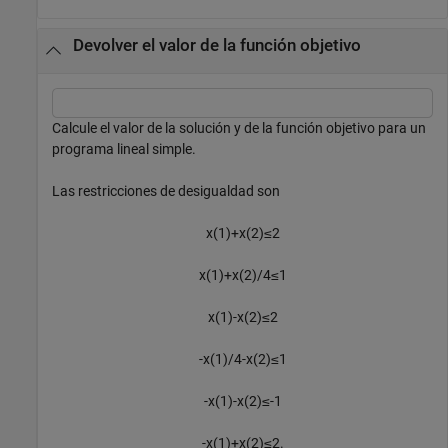
Devolver el valor de la función objetivo
Calcule el valor de la solución y de la función objetivo para un
programa lineal simple.
Las restricciones de desigualdad son
x
(
1
)
+
x
(
2
)
≤
2
x
(
1
)
+
x
(
2
)
/
4
≤
1
x
(
1
)
-
x
(
2
)
≤
2
-
x
(
1
)
/
4
-
x
(
2
)
≤
1
-
x
(
1
)
-
x
(
2
)
≤
-
1
-
x
(
1
)
+
x
(
2
)
≤
2
.