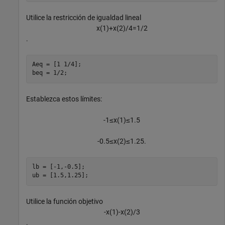
Utilice la restricción de igualdad lineal
x
(
1
)
+
x
(
2
)
/
4
=
1
/
2
.
Aeq = [1 1/4];

beq = 1/2;
Establezca estos límites:
-
1
≤
x
(
1
)
≤
1
.
5
-
0
.
5
≤
x
(
2
)
≤
1
.
2
5
.
lb = [-1,-0.5];

ub = [1.5,1.25];
Utilice la función objetivo
-
x
(
1
)
-
x
(
2
)
/
3
.