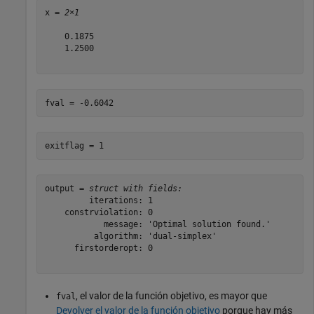
x = 
2×1
    0.1875

    1.2500

output = 
struct with fields:
         iterations: 1

    constrviolation: 0

            message: 'Optimal solution found.'

          algorithm: 'dual-simplex'

      firstorderopt: 0

, el valor de la función objetivo, es mayor que
fval
Devolver el valor de la función objetivo
porque hay más