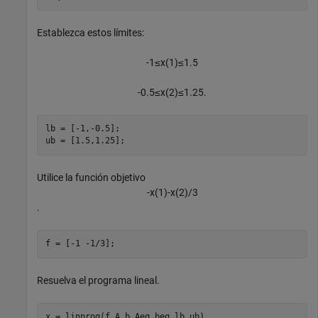
Establezca estos límites:
-
1
≤
x
(
1
)
≤
1
.
5
-
0
.
5
≤
x
(
2
)
≤
1
.
2
5
.
lb = [-1,-0.5];

ub = [1.5,1.25];
Utilice la función objetivo
-
x
(
1
)
-
x
(
2
)
/
3
.
f = [-1 -1/3];
Resuelva el programa lineal.
x = linprog(f,A,b,Aeq,beq,lb,ub)