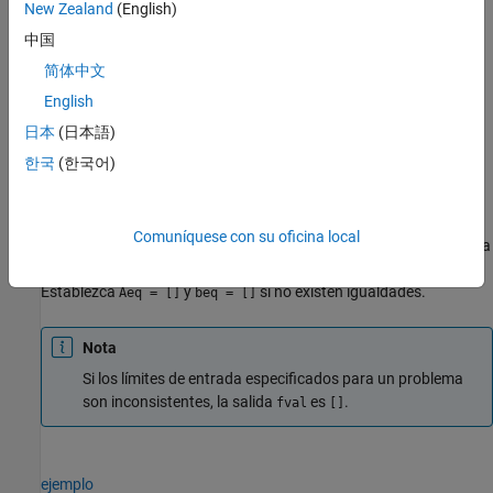
New Zealand
(English)
ejemplo
中国
简体中文
incluye restricciones de igualdad
= linprog(
,
,
,
,
)
x
f
A
b
Aeq
beq
English
. Establezca
y
si no existen
Aeq*x = beq
A = []
b = []
desigualdades.
日本
(日本語)
한국
(한국어)
ejemplo
define un conjunto de límites
= linprog(
,
,
,
,
,
,
)
x
f
A
b
Aeq
beq
lb
ub
Comuníquese con su oficina local
inferiores y superiores en las variables de diseño,
, de modo que la
x
solución siempre se encuentra en el rango
.
lb ≤ x ≤ ub
Establezca
y
si no existen igualdades.
Aeq = []
beq = []
Nota
Si los límites de entrada especificados para un problema
son inconsistentes, la salida
es
.
fval
[]
ejemplo