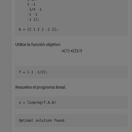
    1 -1

    -1/4 -1

    -1 -1

    -1 1];

b = [2 1 2 1 -1 2];
Utilice la función objetivo
-
x
(
1
)
-
x
(
2
)
/
3
.
f = [-1 -1/3];
Resuelva el programa lineal.
x = linprog(f,A,b)