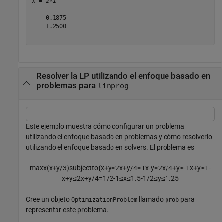
x = 
2×1
    0.1875

    1.2500

Resolver la LP utilizando el enfoque basado en
problemas para
linprog
Este ejemplo muestra cómo configurar un problema
utilizando el enfoque basado en problemas y cómo resolverlo
utilizando el enfoque basado en solvers. El problema es
max
x
(
x
+
y
/
3
)
s
u
b
j
e
c
t
t
o
{
x
+
y
≤
2
x
+
y
/
4
≤
1
x
-
y
≤
2
x
/
4
+
y
≥
-
1
x
+
y
≥
1
-
x
+
y
≤
2
x
+
y
/
4
=
1
/
2
-
1
≤
x
≤
1
.
5
-
1
/
2
≤
y
≤
1
.
2
5
Cree un objeto
llamado
para
OptimizationProblem
prob
representar este problema.