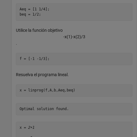
Aeq = [1 1/4];

beq = 1/2;
Utilice la función objetivo
-
x
(
1
)
-
x
(
2
)
/
3
.
f = [-1 -1/3];
Resuelva el programa lineal.
x = linprog(f,A,b,Aeq,beq)
x = 
2×1