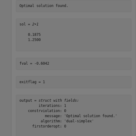
sol = 
2×1
    0.1875

    1.2500

output = 
struct with fields:
         iterations: 1

    constrviolation: 0

            message: 'Optimal solution found.'

          algorithm: 'dual-simplex'

      firstorderopt: 0
