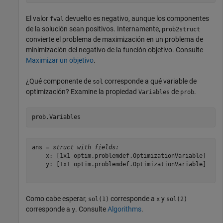
El valor
devuelto es negativo, aunque los componentes
fval
de la solución sean positivos. Internamente,
prob2struct
convierte el problema de maximización en un problema de
minimización del negativo de la función objetivo. Consulte
Maximizar un objetivo
.
¿Qué componente de
corresponde a qué variable de
sol
optimización? Examine la propiedad
de
.
Variables
prob
prob.Variables
ans = 
struct with fields:
    x: [1x1 optim.problemdef.OptimizationVariable]

    y: [1x1 optim.problemdef.OptimizationVariable]

Como cabe esperar,
corresponde a
y
sol(1)
x
sol(2)
corresponde a
. Consulte
Algorithms
.
y