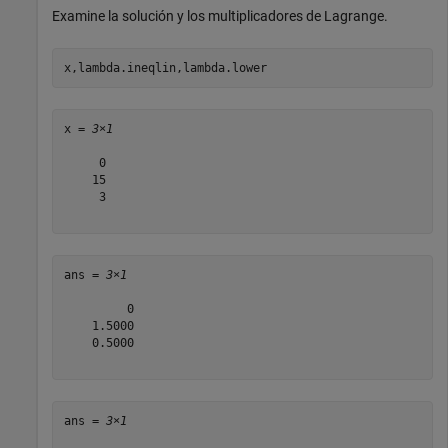
Examine la solución y los multiplicadores de Lagrange.
x,lambda.ineqlin,lambda.lower
x = 
3×1
     0

    15

     3

ans = 
3×1
         0

    1.5000

    0.5000

ans = 
3×1