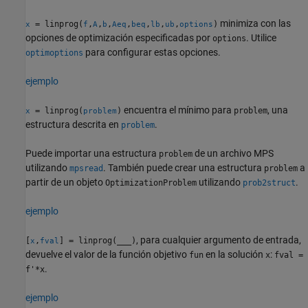
minimiza con las
= linprog(
,
,
,
,
,
,
,
)
x
f
A
b
Aeq
beq
lb
ub
options
opciones de optimización especificadas por
. Utilice
options
para configurar estas opciones.
optimoptions
ejemplo
encuentra el mínimo para
, una
= linprog(
)
problem
x
problem
estructura descrita en
.
problem
Puede importar una estructura
de un archivo MPS
problem
utilizando
. También puede crear una estructura
a
mpsread
problem
partir de un objeto
utilizando
.
OptimizationProblem
prob2struct
ejemplo
, para cualquier argumento de entrada,
[
,
] = linprog(
___
)
x
fval
devuelve el valor de la función objetivo
en la solución
:
fun
x
fval =
.
f'*x
ejemplo