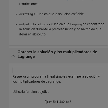
restricciones.
= 1 indica que la solución es fiable.
exitflag
= 0 indica que
ha encontrado
output.iterations
linprog
la solución durante la prerresolución y no ha tenido que
iterar en absoluto.
Obtener la solución y los multiplicadores de
Lagrange
Resuelva un programa lineal simple y examine la solución y
los multiplicadores de Lagrange.
Utilice la función objetivo
f
(
x
)
=
-
5
x
1
-
4
x
2
-
6
x
3
.