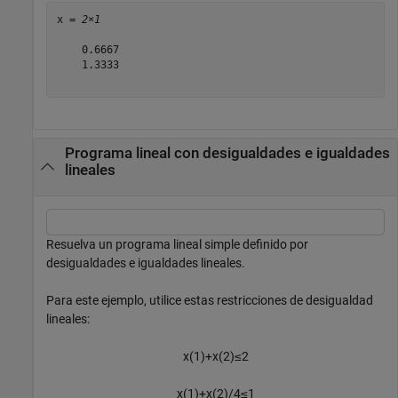
x = 
2×1
    0.6667

    1.3333

Programa lineal con desigualdades e igualdades
lineales
Resuelva un programa lineal simple definido por
desigualdades e igualdades lineales.
Para este ejemplo, utilice estas restricciones de desigualdad
lineales:
x
(
1
)
+
x
(
2
)
≤
2
x
(
1
)
+
x
(
2
)
/
4
≤
1