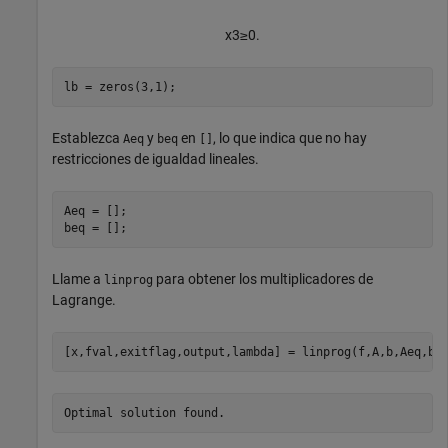
x
3
≥
0
.
lb = zeros(3,1);
Establezca
y
en
, lo que indica que no hay
Aeq
beq
[]
restricciones de igualdad lineales.
Aeq = [];

beq = [];
Llame a
para obtener los multiplicadores de
linprog
Lagrange.
[x,fval,exitflag,output,lambda] = linprog(f,A,b,Aeq,be