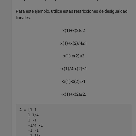
Para este ejemplo, utilice estas restricciones de desigualdad
lineales:
x
(
1
)
+
x
(
2
)
≤
2
x
(
1
)
+
x
(
2
)
/
4
≤
1
x
(
1
)
-
x
(
2
)
≤
2
-
x
(
1
)
/
4
-
x
(
2
)
≤
1
-
x
(
1
)
-
x
(
2
)
≤
-
1
-
x
(
1
)
+
x
(
2
)
≤
2
.
A = [1 1

    1 1/4

    1 -1

    -1/4 -1

    -1 -1

    -1 1];
