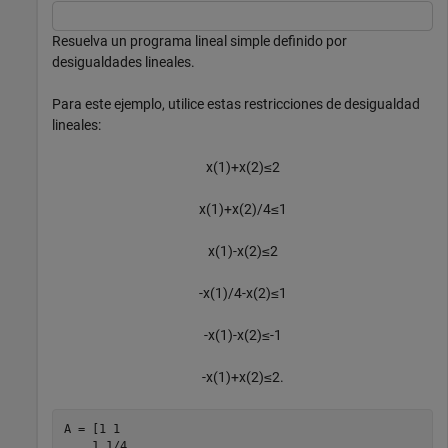
Resuelva un programa lineal simple definido por
desigualdades lineales.
Para este ejemplo, utilice estas restricciones de desigualdad
lineales:
x
(
1
)
+
x
(
2
)
≤
2
x
(
1
)
+
x
(
2
)
/
4
≤
1
x
(
1
)
-
x
(
2
)
≤
2
-
x
(
1
)
/
4
-
x
(
2
)
≤
1
-
x
(
1
)
-
x
(
2
)
≤
-
1
-
x
(
1
)
+
x
(
2
)
≤
2
.
A = [1 1

    1 1/4
