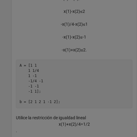
x
(
1
)
-
x
(
2
)
≤
2
-
x
(
1
)
/
4
-
x
(
2
)
≤
1
-
x
(
1
)
-
x
(
2
)
≤
-
1
-
x
(
1
)
+
x
(
2
)
≤
2
.
A = [1 1

    1 1/4

    1 -1

    -1/4 -1

    -1 -1

    -1 1];

b = [2 1 2 1 -1 2];
Utilice la restricción de igualdad lineal
x
(
1
)
+
x
(
2
)
/
4
=
1
/
2
.