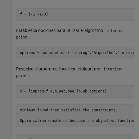
f = [-1 -1/3];
Establezca opciones para utilizar el algoritmo
'interior-
.
point'
options = optimoptions(
'linprog'
,
'Algorithm'
,
'interior
Resuelva el programa lineal con el algoritmo
'interior-
.
point'
x = linprog(f,A,b,Aeq,beq,lb,ub,options)
Minimum found that satisfies the constraints.
