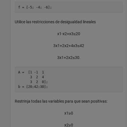
f = [-5; -4; -6];
Utilice las restricciones de desigualdad lineales
x
1
-
x
2
+
x
3
≤
2
0
3
x
1
+
2
x
2
+
4
x
3
≤
4
2
3
x
1
+
2
x
2
≤
3
0
.
A =  [1 -1  1

      3  2  4

      3  2  0];

b = [20;42;30];
Restrinja todas las variables para que sean positivas:
x
1
≥
0
x
2
≥
0