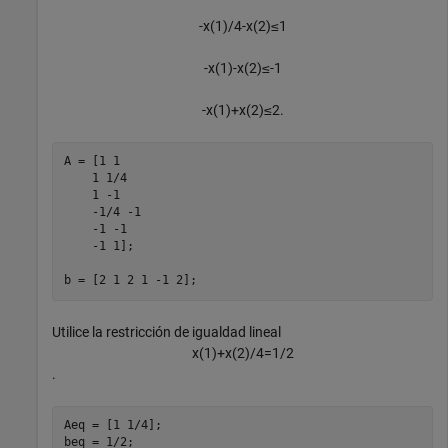
-
x
(
1
)
/
4
-
x
(
2
)
≤
1
-
x
(
1
)
-
x
(
2
)
≤
-
1
-
x
(
1
)
+
x
(
2
)
≤
2
.
A = [1 1

    1 1/4

    1 -1

    -1/4 -1

    -1 -1

    -1 1];

b = [2 1 2 1 -1 2];
Utilice la restricción de igualdad lineal
x
(
1
)
+
x
(
2
)
/
4
=
1
/
2
.
Aeq = [1 1/4];

beq = 1/2;