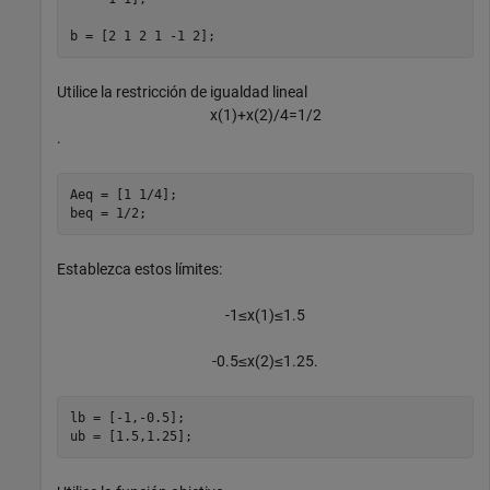
b = [2 1 2 1 -1 2];
Utilice la restricción de igualdad lineal
x
(
1
)
+
x
(
2
)
/
4
=
1
/
2
.
Aeq = [1 1/4];

beq = 1/2;
Establezca estos límites:
-
1
≤
x
(
1
)
≤
1
.
5
-
0
.
5
≤
x
(
2
)
≤
1
.
2
5
.
lb = [-1,-0.5];

ub = [1.5,1.25];