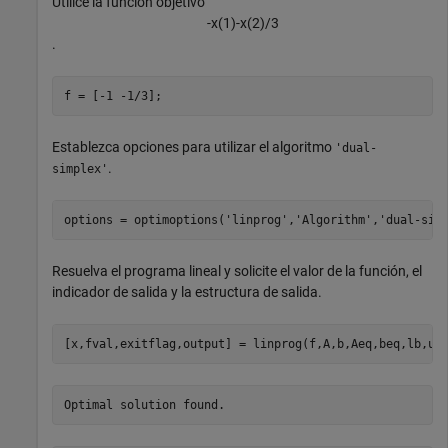
Utilice la función objetivo
-
x
(
1
)
-
x
(
2
)
/
3
.
f = [-1 -1/3];
Establezca opciones para utilizar el algoritmo
'dual-
.
simplex'
options = optimoptions(
'linprog'
,
'Algorithm'
,
'dual-sim
Resuelva el programa lineal y solicite el valor de la función, el
indicador de salida y la estructura de salida.
[x,fval,exitflag,output] = linprog(f,A,b,Aeq,beq,lb,ub