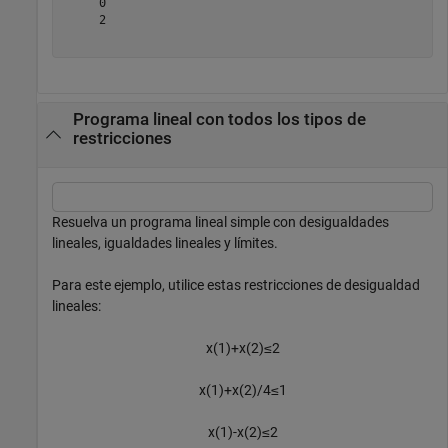
     0

     2

Programa lineal con todos los tipos de
restricciones
Resuelva un programa lineal simple con desigualdades
lineales, igualdades lineales y límites.
Para este ejemplo, utilice estas restricciones de desigualdad
lineales:
x
(
1
)
+
x
(
2
)
≤
2
x
(
1
)
+
x
(
2
)
/
4
≤
1
x
(
1
)
-
x
(
2
)
≤
2