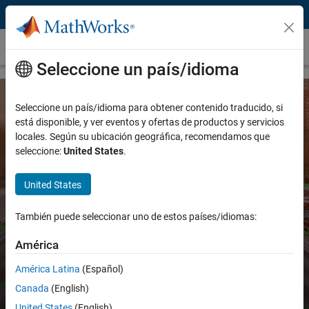
Saltar al contenido
Internet of Things
Seleccione un país/idioma
Seleccione un país/idioma para obtener contenido traducido, si
está disponible, y ver eventos y ofertas de productos y servicios
locales. Según su ubicación geográfica, recomendamos que
seleccione:
United States
.
United States
MATLAB y Simulink para aplicaciones
IoT
También puede seleccionar uno de estos países/idiomas:
América
América Latina
(Español)
Prueba gratuita
Comuníquese con ventas
Canada
(English)
United States
(English)