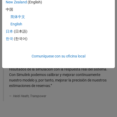
New Zealand
(English)
conectados y crear gemelos digitales.
中国
Despliegue análisis de MATLAB y modelos de Simulink en
activos, dispositivos periféricos
o la
nube
mediante la
简体中文
generación automática de componentes software basados en
English
®
C/C++, HDL, PLC, GPU, .NET o Java
.
日本
(日本語)
Use ThingSpeak, una plataforma para IoT lista para usar con
한국
(한국어)
análisis de MATLAB, a fin de
prototipar y poner en marcha
sistemas de pequeña escala.
Comuníquese con su oficina local
“Nosotros registramos las frecuencias de la red, las
inyectamos en nuestro modelo de Simulink y comparamos los
resultados de la simulación con la respuesta real del sistema.
Con Simulink podemos calibrar y mejorar continuamente
nuestro modelo y, por tanto, mejorar la precisión de nuestros
estimaciones de reservas.”
Heidi Heath, Transpower