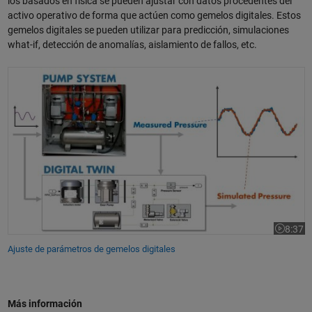
los basados en física se pueden ajustar con datos procedentes del
activo operativo de forma que actúen como gemelos digitales. Estos
gemelos digitales se pueden utilizar para predicción, simulaciones
what-if, detección de anomalías, aislamiento de fallos, etc.
Ajuste de parámetros de gemelos digitales
8:37
Duración
Ajuste de parámetros de gemelos digitales
Más información