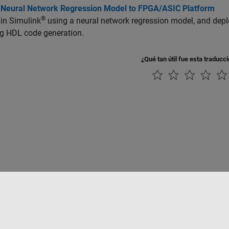
 Neural Network Regression Model to FPGA/ASIC Platform
®
 in Simulink
using a neural network regression model, and dep
ng HDL code generation.
¿Qué tan útil fue esta traducc
rivacidad
Antipiratería
Estado de las aplicaciones
Información de contac