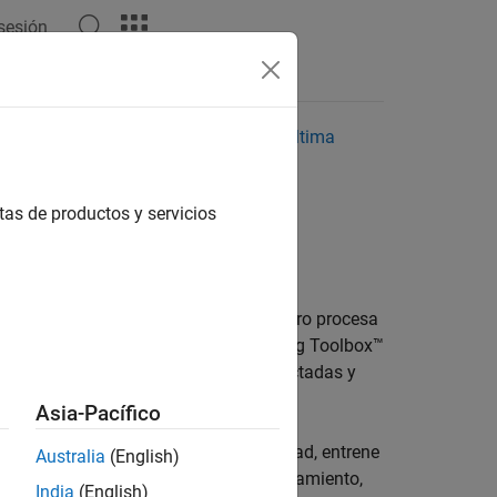
 sesión
Respuestas
reciente. Haga clic aquí para ver la última
tas de productos y servicios
que reflejan la manera en que el cerebro procesa
bles en Statistics and Machine Learning Toolbox™
star el tamaño de las capas interconectadas y
Asia-Pacífico
gression Learner
. Para mayor flexibilidad, entrene
Australia
(English)
az de línea de comandos. Tras el entrenamiento,
India
(English)