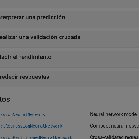
nterpretar una predicción
ealizar una validación cruzada
edir el rendimiento
redecir respuestas
tos
Neural network model 
essionNeuralNetwork
Compact neural networ
actRegressionNeuralNetwork
Cross-validated regre
essionPartitionedNeuralNetwork