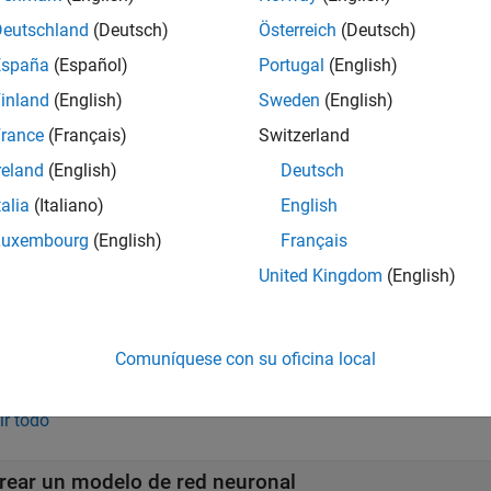
redecir las respuestas con los nuevos datos pasando el modelo
Deutschland
(Deutsch)
Österreich
(Deutsch)
a crear redes de deep learning más complejas y cuenta con De
España
(Español)
Portugal
(English)
k Designer
(Deep Learning Toolbox)
.
inland
(English)
Sweden
(English)
rance
(Français)
Switzerland
s
reland
(English)
Deutsch
ssion Learner
Entrenar modelos de regresión para predecir
talia
(Italiano)
English
Luxembourg
(English)
Français
ues
United Kingdom
(English)
ssionNeuralNetwork Predict
Predict responses using neura
Comuníquese con su oficina local
iones
ir todo
rear un modelo de red neuronal