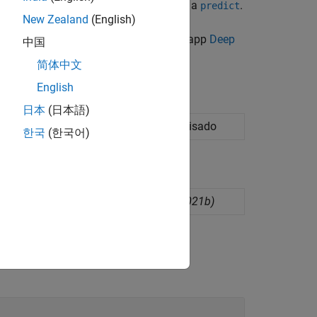
 y los nuevos datos de los predictores a
.
predict
New Zealand
(English)
ep Learning Toolbox™, puede probar la app
Deep
中国
简体中文
English
日本
(日本語)
 datos usando machine learning supervisado
한국
(한국어)
l network regression model
(Desde R2021b)