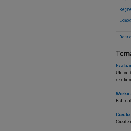
Regr
Comp
Regr
Tem
Evalua
Utilice
rendimi
Workin
Estimat
Create 
Create 