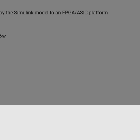
loy the Simulink model to an FPGA/ASIC platform
ión?
to
Seleccione un país/idioma
España