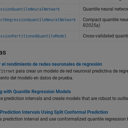
Quantile neural networ
essionQuantileNeuralNetwork
Compact quantile neur
actRegressionQuantileNeuralNetwork
R2025a)
Cross-validated quanti
essionPartitionedQuantileModel
as
r el rendimiento de redes neuronales de regresión
para crear un modelo de red neuronal predictiva de regr
fitrnet
ento del modelo en datos de prueba.
g with Quantile Regression Models
e prediction intervals and create models that are robust to outli
Prediction Intervals Using Split Conformal Prediction
a prediction interval and use conformalized quantile regression to