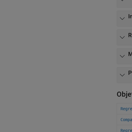
I
R
M
P
Obje
Regr
Comp
Regr