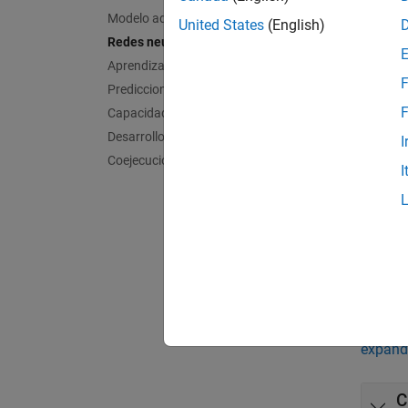
puede p
Modelo aditivo generalizado
United States
(English)
Redes neuronales
Si dese
Aprendizaje incremental
Networ
F
Predicciones directas
F
Capacidad de interpretación
App
Desarrollo y evaluación de modelos
I
Coejecución de un modelo de Python
Regre
I
Bloq
Regre
Func
expand
C