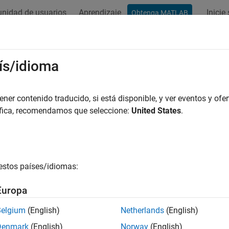
nidad de usuarios
Aprendizaje
Inicie
Obtenga MATLAB
ación
Ejemplos
Funciones
Bloques
Apps
Vídeos
ís/idioma
ucción de esta página aún no se ha actualizado a la versión más 
 en inglés.
er contenido traducido, si está disponible, y ver eventos y ofer
es neuronales
áfica, recomendamos que seleccione:
United States
.
euronales para regresión
elos de redes neuronales se estructuran en una serie de capas 
rmación. Los modelos de redes neuronales de regresión disponi
estos países/idiomas:
es neuronales predictivas interconectadas en las que puede aju
ar las funciones de activación de las mismas.
Europa
trenar un modelo de red neuronal de regresión, utilice la app
Re
Belgium
(English)
Netherlands
(English)
elo de red neuronal de regresión mediante
en la interf
fitrnet
Denmark
(English)
Norway
(English)