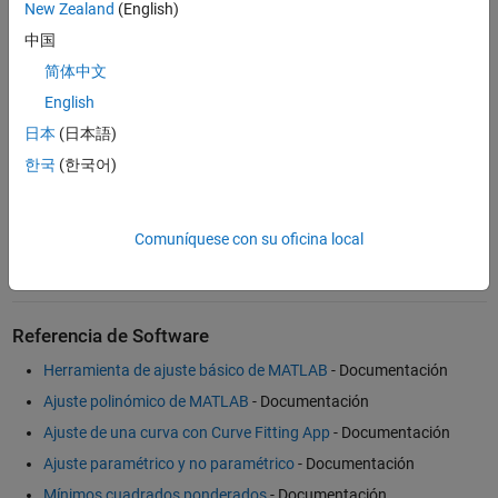
New Zealand
(English)
中国
简体中文
Ejemplos
English
Ajuste de una ecuación polinómica y cálculo de límites de
confianza
- Ejemplo
日本
(日本語)
Construcción de splines de suavizado
- Ejemplo
한국
(한국어)
Ajuste de datos con modelos de regresión lineal generalizados
-
Ejemplo
Comuníquese con su oficina local
Ajuste de datos no lineal
- Ejemplo
Referencia de Software
Herramienta de ajuste básico de MATLAB
- Documentación
Ajuste polinómico de MATLAB
- Documentación
Ajuste de una curva con Curve Fitting App
- Documentación
Ajuste paramétrico y no paramétrico
- Documentación
Mínimos cuadrados ponderados
- Documentación