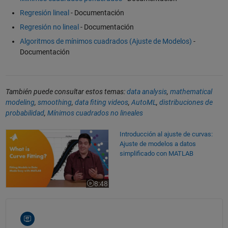
Regresión lineal
- Documentación
Regresión no lineal
- Documentación
Algoritmos de mínimos cuadrados (Ajuste de Modelos)
-
Documentación
También puede consultar estos temas:
data analysis
,
mathematical
modeling
,
smoothing
,
data fiting videos
,
AutoML
,
distribuciones de
probabilidad
,
Mínimos cuadrados no lineales
Introducción al ajuste de curvas: Ajuste de modelos a datos simplific
Introducción al ajuste de curvas:
Ajuste de modelos a datos
simplificado con MATLAB
8:48
Duración del vídeo 8:48