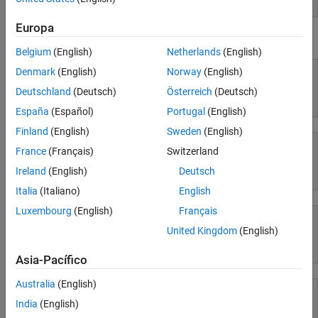
Parallel Computing
Europa
Reporting and Database Access
Uso de Simulink
Systems Engineering
Belgium
(English)
Netherlands
(English)
Code Generation
Denmark
(English)
Norway
(English)
Application Deployment
Deutschland
(Deutsch)
Österreich
(Deutsch)
Simulink
Verification, Validation, and Test
España
(Español)
Portugal
(English)
Cloud Capabilities
Finland
(English)
Sweden
(English)
Teaching and Learning
France
(Français)
Switzerland
Applications
Ireland
(English)
Deutsch
Simulink Copilot
AI and Statistics
Italia
(Italiano)
English
Mathematics and Optimization
Luxembourg
(English)
Français
Signal Processing
United Kingdom
(English)
Image Processing and Computer Vision
Modelado físico
Control Systems
Asia-Pacífico
Test and Measurement
Australia
(English)
RF and Mixed Signal
Wireless Communications
India
(English)