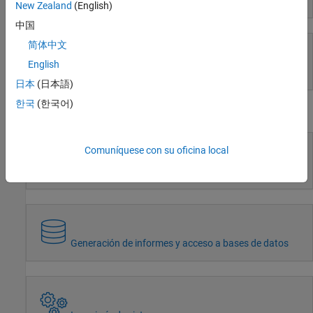
Modelado basado en eventos
Radar
New Zealand
(English)
Robotics and Autonomous Systems
中国
FPGA, ASIC, and SoC Development
简体中文
Computational Finance
English
Computational Biology
Simulación y pruebas en tiempo real
日本
(日本語)
Code Verification
Aerospace and Defense
한국
(한국어)
Flujos de trabajo
Automotive
Comuníquese con su oficina local
Cálculo paralelo
Generación de informes y acceso a bases de datos