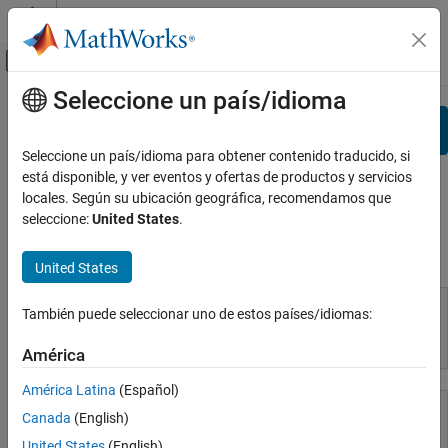
Saltar al contenido
Centro de ayuda de MATLAB
Mostrar/ocultar menú de navegación
Seleccione un país/idioma
Contenido principal
Ver por:
Categoría
Search
Lista de productos
Seleccione un país/idioma para obtener contenido traducido, si
está disponible, y ver eventos y ofertas de productos y servicios
Using MATLAB
Documentación
locales. Según su ubicación geográfica, recomendamos que
MATLAB
seleccione:
United States
.
MATLAB Copilot
Uso de MATLAB
United States
Using Simulink
Simulink
También puede seleccionar uno de estos países/idiomas:
Simulink Copilot
MATLAB
América
Physical Modeling
Event-Based Modeling
América Latina
(Español)
Real-Time Simulation and Testing
Canada
(English)
Workflows
United States
(English)
MATLAB Copilot