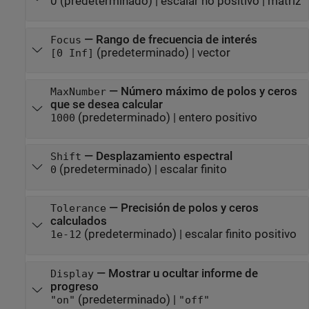
0
(predeterminado) |
escalar no positivo
|
matriz
—
Rango de frecuencia de interés
Focus
(predeterminado) |
vector
[0 Inf]
—
Número máximo de polos y ceros
MaxNumber
que se desea calcular
(predeterminado) |
entero positivo
1000
—
Desplazamiento espectral
Shift
(predeterminado) |
escalar finito
0
—
Precisión de polos y ceros
Tolerance
calculados
(predeterminado) |
escalar finito positivo
1e-12
—
Mostrar u ocultar informe de
Display
progreso
(predeterminado) |
"on"
"off"