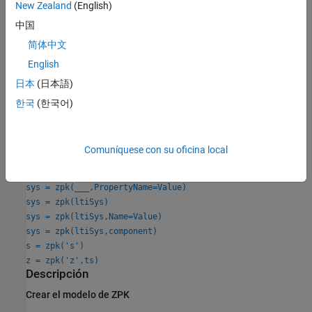
New Zealand
(English)
También puede usar
para crear modelos generalizados en
zpk
中国
espacio de estados (
) o modelos en espacio de estados con
genss
简体中文
incertidumbre (
(Robust Control Toolbox)
).
uss
English
Creación
日本
(日本語)
한국
(한국어)
Sintaxis
sys = zpk(zeros,poles,gain)
sys = zpk(zeros,poles,gain,ts)
Comuníquese con su oficina local
sys = zpk(zeros,poles,gain,ltiSys)
sys = zpk(m)
sys = zpk(
___
,PropertyName=Value)
sys = zpk(ltiSys)
sys = zpk(ltiSys,Name=Value)
sys = zpk(ltiSys,component)
s = zpk('s')
z = zpk('z',ts)
Descripción
Crear el modelo de ZPK