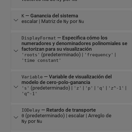
—
Ganancia del sistema
K
escalar
|
Matriz de
por
Ny
Nu
—
Especifica cómo los
DisplayFormat
numeradores y denominadores polinomiales se
factorizan para su visualización
(predeterminado) |
|
'roots'
'frequency'
'time constant'
—
Variable de visualización del
Variable
modelo de cero-polo-ganancia
(predeterminado) |
|
|
|
|
's'
'z'
'p'
'q'
'z^-1'
'q^-1'
—
Retardo de transporte
IODelay
(predeterminado) |
escalar
|
Arreglo de
0
por
Ny
Nu