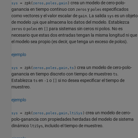
crea un modelo de cero-polo-
= zpk(
,
,
)
sys
zeros
poles
gain
ganancia en tiempo continuo con
y
especificados
zeros
poles
como vectores y el valor escalar de
. La salida
es un objeto
gain
sys
de modelo
que almacena los datos del modelo. Establezca
zpk
o
en
para sistemas sin ceros ni polos. No es
zeros
poles
[]
necesario que estas dos entradas tengan la misma longitud ni que
el modelo sea propio (es decir, que tenga un exceso de polos).
ejemplo
crea un modelo de cero-polo-
= zpk(
,
,
,
)
sys
zeros
poles
gain
ts
ganancia en tiempo discreto con tiempo de muestreo
.
ts
Establezca
en
o
si no desea especificar el tiempo de
ts
-1
[]
muestreo.
ejemplo
crea un modelo de cero-
= zpk(
,
,
,
)
sys
zeros
poles
gain
ltiSys
polo-ganancia con propiedades herdadas del modelo de sistema
dinámico
, incluido el tiempo de muestreo.
ltiSys