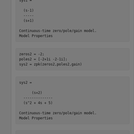
sys1 =

  (s-1)

  -----

  (s+1)

Continuous-time zero/pole/gain model.

zeros2 = -2;

poles2 = [-2+1i -2-1i];

sys2 = zpk(zeros2,poles2,gain)
sys2 =

      (s+2)

  --------------

  (s^2 + 4s + 5)

Continuous-time zero/pole/gain model.
