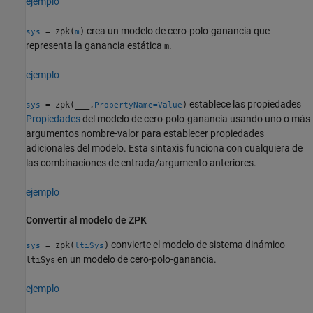
ejemplo
crea un modelo de cero-polo-ganancia que
= zpk(
)
sys
m
representa la ganancia estática
.
m
ejemplo
establece las propiedades
= zpk(
___
,
)
sys
PropertyName=Value
Propiedades
del modelo de cero-polo-ganancia usando uno o más
argumentos nombre-valor para establecer propiedades
adicionales del modelo. Esta sintaxis funciona con cualquiera de
las combinaciones de entrada/argumento anteriores.
ejemplo
Convertir al modelo de ZPK
convierte el modelo de sistema dinámico
= zpk(
)
sys
ltiSys
en un modelo de cero-polo-ganancia.
ltiSys
ejemplo