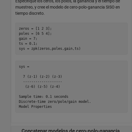
Especifique los ceros, los polos, la ganancia y el tiempo de
muestreo, y cree el modelo de cero-polo-ganancia SISO en
tiempo discreto.
zeros = [1 2 3];

poles = [6 5 4];

gain = 7;

ts = 0.1;

sys = zpk(zeros,poles,gain,ts)
sys =

  7 (z-1) (z-2) (z-3)

  -------------------

   (z-6) (z-5) (z-4)

Sample time: 0.1 seconds

Discrete-time zero/pole/gain model.

Concatenar modelos de cero-polo-ganancia