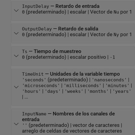
—
Retardo de entrada
InputDelay
(predeterminado) |
escalar
|
Vector de
por 1
0
Nu
—
Retardo de salida
OutputDelay
(predeterminado) |
escalar
|
Vector de
por 1
0
Ny
—
Tiempo de muestreo
Ts
(predeterminado) |
escalar positivo
|
0
-1
—
Unidades de la variable tiempo
TimeUnit
(predeterminado) |
|
'seconds'
'nanoseconds'
|
|
|
'microseconds'
'milliseconds'
'minutes'
|
|
|
|
'hours'
'days'
'weeks'
'months'
'years'
| ...
—
Nombres de los canales de
InputName
entrada
(predeterminado) |
vector de caracteres
|
''
arreglo de celdas de vectores de caracteres