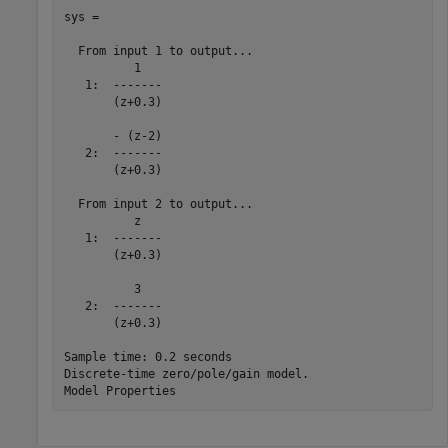
sys =

  From input 1 to output...

          1

   1:  -------

       (z+0.3)

       - (z-2)

   2:  -------

       (z+0.3)

  From input 2 to output...

          z

   1:  -------

       (z+0.3)

          3

   2:  -------

       (z+0.3)

Sample time: 0.2 seconds

Discrete-time zero/pole/gain model.
