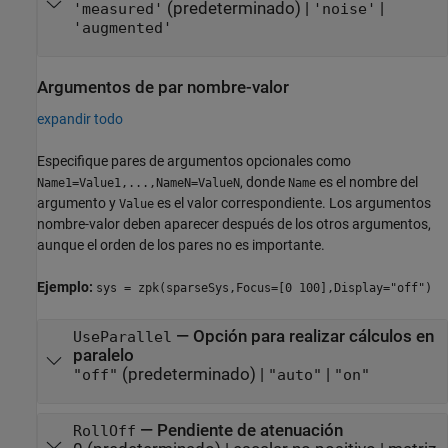
(predeterminado) |
|
'measured'
'noise'
'augmented'
Argumentos de par nombre-valor
expandir todo
Especifique pares de argumentos opcionales como
, donde
es el nombre del
Name1=Value1,...,NameN=ValueN
Name
argumento y
es el valor correspondiente. Los argumentos
Value
nombre-valor deben aparecer después de los otros argumentos,
aunque el orden de los pares no es importante.
Ejemplo:
sys = zpk(sparseSys,Focus=[0 100],Display="off")
—
Opción para realizar cálculos en
UseParallel
paralelo
(predeterminado) |
|
"off"
"auto"
"on"
—
Pendiente de atenuación
RollOff