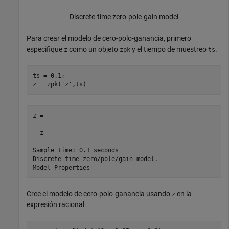
Discrete-time zero-pole-gain model
Para crear el modelo de cero-polo-ganancia, primero
especifique
como un objeto
y el tiempo de muestreo
.
z
zpk
ts
ts = 0.1;

z = zpk(
'z'
,ts)
z =

  z

Sample time: 0.1 seconds

Discrete-time zero/pole/gain model.

Cree el modelo de cero-polo-ganancia usando
en la
z
expresión racional.