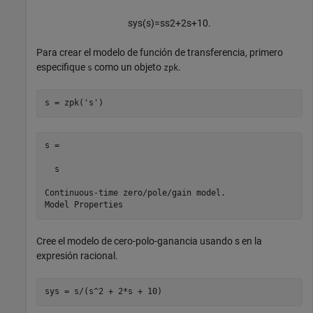
s
y
s
(
s
)
=
s
s
2
+
2
s
+
1
0
.
Para crear el modelo de función de transferencia, primero
especifique
como un objeto
.
s
zpk
s = zpk(
's'
)
s =

  s

Continuous-time zero/pole/gain model.

Cree el modelo de cero-polo-ganancia usando s en la
expresión racional.
sys = s/(s^2 + 2*s + 10)