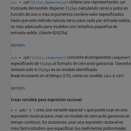
obtiene una representación
= zpk(
,
)
zpk
sys
ltiSys
Name=Value
truncada del modelo disperso
calculando ceros y polos en
ltiSys
función de uno o más argumentos nombre-valor especificados.
Dado que este método calcula ceros para cada par entrada-salida,
es más adecuado para modelos con tamaños pequeños de
entrada-salida.
(desde R2025a)
ejemplo
convierte el componente
= zpk(
,
)
component
sys
ltiSys
component
especificado de
al formato de cero-polo-ganancia. Use esta
ltiSys
sintaxis solo si
es un modelo identificado
ltiSys
lineal invariante en el tiempo (LTI), como un modelo
o
.
idss
idtf
ejemplo
Crear variable para expresión racional
crea una variable especial
que puede usar en una
s = zpk('s')
s
expresión racional para crear un modelo de cero-polo-ganancia en
tiempo continuo. En ocasiones, usar una expresión racional es
más fácil e intuitivo que especificar los coeficientes polinomiales.