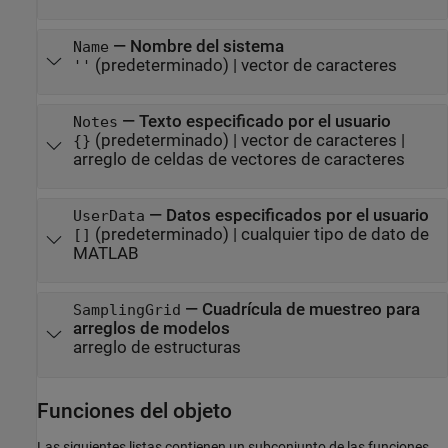
—
Nombre del sistema
Name
(predeterminado) |
vector de caracteres
''
—
Texto especificado por el usuario
Notes
(predeterminado) |
vector de caracteres
|
{}
arreglo de celdas de vectores de caracteres
—
Datos especificados por el usuario
UserData
(predeterminado) |
cualquier tipo de dato de
[]
MATLAB
—
Cuadrícula de muestreo para
SamplingGrid
arreglos de modelos
arreglo de estructuras
Funciones del objeto
Las siguientes listas contienen un subconjunto de las funciones