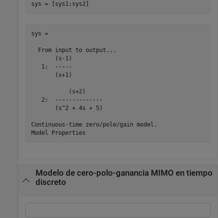
sys = [sys1;sys2]
sys =

  From input to output...

       (s-1)

   1:  -----

       (s+1)

           (s+2)

   2:  --------------

       (s^2 + 4s + 5)

Continuous-time zero/pole/gain model.

Modelo de cero-polo-ganancia MIMO en tiempo
discreto