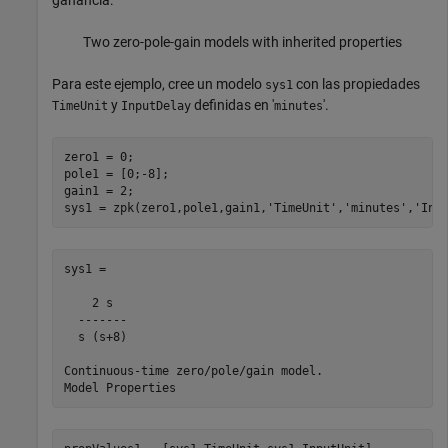
ganancia:
Two zero-pole-gain models with inherited properties
Para este ejemplo, cree un modelo
con las propiedades
sys1
y
definidas en '
'.
TimeUnit
InputDelay
minutes
zero1 = 0;

pole1 = [0;-8];

gain1 = 2;

sys1 = zpk(zero1,pole1,gain1,
'TimeUnit'
,
'minutes'
,
'Inp
sys1 =

    2 s

  -------

  s (s+8)

Continuous-time zero/pole/gain model.
