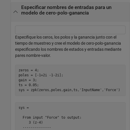
Especificar nombres de entradas para un
modelo de cero-polo-ganancia
Especifique los ceros, los polos y la ganancia junto con el
tiempo de muestreo y cree el modelo de cero-polo-ganancia
especificando los nombres de estados y entradas mediante
pares nombre-valor.
zeros = 4;

poles = [-1+2i -1-2i];

gain = 3;

ts = 0.05;

sys = zpk(zeros,poles,gain,ts,
'InputName'
,
'Force'
)
sys =

  From input "Force" to output:

     3 (z-4)

  --------------
