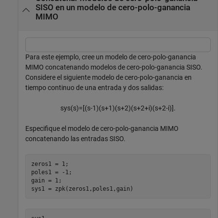
SISO en un modelo de cero-polo-ganancia
MIMO
Para este ejemplo, cree un modelo de cero-polo-ganancia
MIMO concatenando modelos de cero-polo-ganancia SISO.
Considere el siguiente modelo de cero-polo-ganancia en
tiempo continuo de una entrada y dos salidas:
s
y
s
(
s
)
=
[
(
s
-
1
)
(
s
+
1
)
(
s
+
2
)
(
s
+
2
+
i
)
(
s
+
2
-
i
)
]
.
Especifique el modelo de cero-polo-ganancia MIMO
concatenando las entradas SISO.
zeros1 = 1;

poles1 = -1;

gain = 1;

sys1 = zpk(zeros1,poles1,gain)